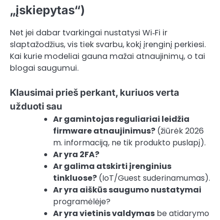
„įskiepytas“)
Net jei dabar tvarkingai nustatysi Wi‑Fi ir
slaptažodžius, vis tiek svarbu, kokį įrenginį perkiesi.
Kai kurie modeliai gauna mažai atnaujinimų, o tai
blogai saugumui.
Klausimai prieš perkant, kuriuos verta
užduoti sau
Ar gamintojas reguliariai leidžia
firmware atnaujinimus?
(žiūrėk 2026
m. informaciją, ne tik produkto puslapį).
Ar yra 2FA?
Ar galima atskirti įrenginius
tinkluose?
(IoT/Guest suderinamumas).
Ar yra aiškūs saugumo nustatymai
programėlėje?
Ar yra vietinis valdymas
be atidarymo