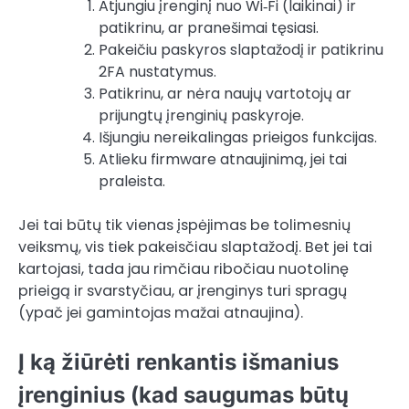
Atjungiu įrenginį nuo Wi‑Fi (laikinai) ir
patikrinu, ar pranešimai tęsiasi.
Pakeičiu paskyros slaptažodį ir patikrinu
2FA nustatymus.
Patikrinu, ar nėra naujų vartotojų ar
prijungtų įrenginių paskyroje.
Išjungiu nereikalingas prieigos funkcijas.
Atlieku firmware atnaujinimą, jei tai
praleista.
Jei tai būtų tik vienas įspėjimas be tolimesnių
veiksmų, vis tiek pakeisčiau slaptažodį. Bet jei tai
kartojasi, tada jau rimčiau ribočiau nuotolinę
prieigą ir svarstyčiau, ar įrenginys turi spragų
(ypač jei gamintojas mažai atnaujina).
Į ką žiūrėti renkantis išmanius
įrenginius (kad saugumas būtų