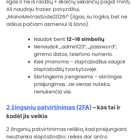
ilgas ir ne iš raidžių + skaičių sekančių pagal mintį.
Aš naudoju frazes: pavyzdžiui,
„ManoMetrasSode2026!“ (ilgas, su logika, bet ne
aiškus pačiam asmeniui iš šono).
Naudok bent
12–16 simbolių
.
Nenaudok „admin123“, „password“,
gimimo datos, telefono numerio.
Kiek įmanoma – slaptažodžius saugok
slaptažodžių tvarkytuvėje.
Skirtingiems įrenginiams – skirtingas
prisijungimas. Jei vienas nuteka,
nenukenčia visi.
2 žingsnių patvirtinimas (2FA)
– kas tai ir
kodėl jis veikia
2 žingsnių patvirtinimas reiškia, kad prisijungiant
neužtenka slaptažodžio: reikės dar antro