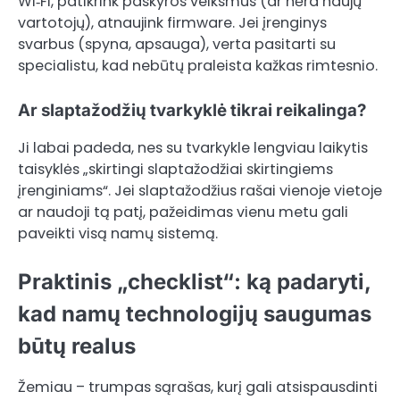
Wi‑Fi, patikrink paskyros veiksmus (ar nėra naujų
vartotojų), atnaujink firmware. Jei įrenginys
svarbus (spyna, apsauga), verta pasitarti su
specialistu, kad nebūtų praleista kažkas rimtesnio.
Ar slaptažodžių tvarkyklė tikrai reikalinga?
Ji labai padeda, nes su tvarkykle lengviau laikytis
taisyklės „skirtingi slaptažodžiai skirtingiems
įrenginiams“. Jei slaptažodžius rašai vienoje vietoje
ar naudoji tą patį, pažeidimas vienu metu gali
paveikti visą namų sistemą.
Praktinis „checklist“: ką padaryti,
kad namų technologijų saugumas
būtų realus
Žemiau – trumpas sąrašas, kurį gali atsispausdinti