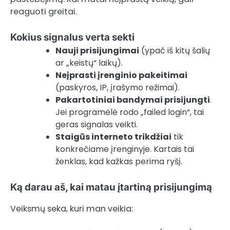
reaguoti greitai.
Kokius signalus verta sekti
Nauji prisijungimai
(ypač iš kitų šalių
ar „keistų“ laikų).
Neįprasti įrenginio pakeitimai
(paskyros, IP, įrašymo režimai).
Pakartotiniai bandymai prisijungti
.
Jei programėlė rodo „failed login“, tai
geras signalas veikti.
Staigūs interneto trikdžiai
tik
konkrečiame įrenginyje. Kartais tai
ženklas, kad kažkas perima ryšį.
Ką darau aš, kai matau įtartiną prisijungimą
Veiksmų seka, kuri man veikia: