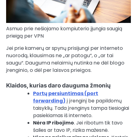
Asmuo prie nešiojamo kompiuterio įjungia saugią
prieigą per VPN
Jei prie kamerų ar spynų prisijungi per interneto
nuorodą, klausimas ne „ar patogu“, o „ar tai
saugu“. Dauguma nelaimių nutinka ne dėl blogo
įrenginio, o dėl per laisvos prieigos.
Klaidos, kurias daro dauguma žmonių
Portų persiuntimas (port
forwarding)
į įrenginį be papildomų
taisyklių. Tada įrenginys tampa tiesiogiai
pasiekiamas iš interneto.
Nėra IP ribojimo
. Jei ribotum tik tavo
šalies ar tavo IP, rizika mažesnė.