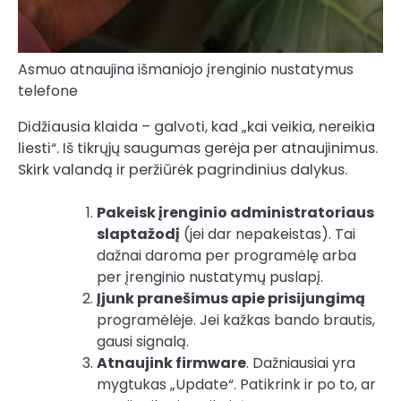
Asmuo atnaujina išmaniojo įrenginio nustatymus
telefone
Didžiausia klaida – galvoti, kad „kai veikia, nereikia
liesti“. Iš tikrųjų saugumas gerėja per atnaujinimus.
Skirk valandą ir peržiūrėk pagrindinius dalykus.
Pakeisk įrenginio administratoriaus
slaptažodį
(jei dar nepakeistas). Tai
dažnai daroma per programėlę arba
per įrenginio nustatymų puslapį.
Įjunk pranešimus apie prisijungimą
programėlėje. Jei kažkas bando brautis,
gausi signalą.
Atnaujink firmware
. Dažniausiai yra
mygtukas „Update“. Patikrink ir po to, ar