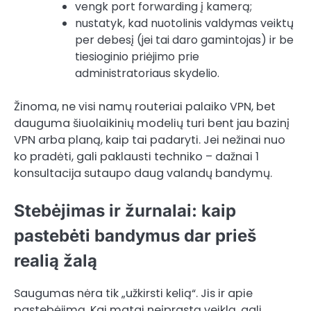
vengk port forwarding į kamerą;
nustatyk, kad nuotolinis valdymas veiktų
per debesį (jei tai daro gamintojas) ir be
tiesioginio priėjimo prie
administratoriaus skydelio.
Žinoma, ne visi namų routeriai palaiko VPN, bet
dauguma šiuolaikinių modelių turi bent jau bazinį
VPN arba planą, kaip tai padaryti. Jei nežinai nuo
ko pradėti, gali paklausti techniko – dažnai 1
konsultacija sutaupo daug valandų bandymų.
Stebėjimas ir žurnalai: kaip
pastebėti bandymus dar prieš
realią žalą
Saugumas nėra tik „užkirsti kelią“. Jis ir apie
pastebėjimą. Kai matai neįprastą veiklą, gali