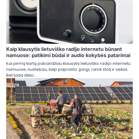
Kaip klausytis lietuviško radijo internetu būnant
namuose: patikimi būdai ir audio kokybės patarimai
Kai pirmą kartą pabandžiau klausytis lietuviško radijo internetu
namuose, nustebau, kaip paprasta: įjungi, randi stotį ir viskas.
Bet tada iškilo…