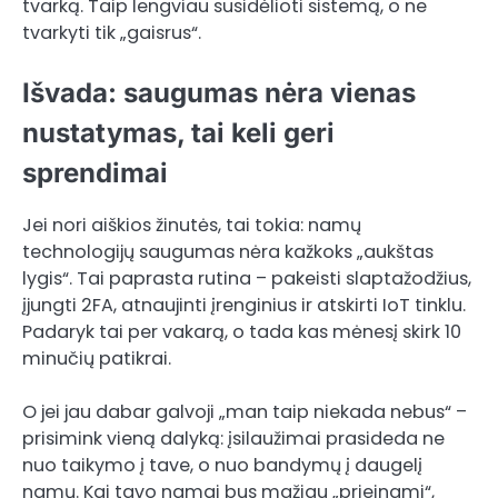
tvarką. Taip lengviau susidėlioti sistemą, o ne
tvarkyti tik „gaisrus“.
Išvada: saugumas nėra vienas
nustatymas, tai keli geri
sprendimai
Jei nori aiškios žinutės, tai tokia: namų
technologijų saugumas nėra kažkoks „aukštas
lygis“. Tai paprasta rutina – pakeisti slaptažodžius,
įjungti 2FA, atnaujinti įrenginius ir atskirti IoT tinklu.
Padaryk tai per vakarą, o tada kas mėnesį skirk 10
minučių patikrai.
O jei jau dabar galvoji „man taip niekada nebus“ –
prisimink vieną dalyką: įsilaužimai prasideda ne
nuo taikymo į tave, o nuo bandymų į daugelį
namų. Kai tavo namai bus mažiau „prieinami“,