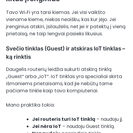
Tavo Wi‑Fi yra tarsi kiemas. Jei visi vaikšto
viename kieme, niekas neaišku, kas kur įėjo. Jei
įrenginius atskiri, įsilaužėlis, net jei ir patektų į vieną
prietaisą, ne taip lengvai pasieks likusius.
Svečio tinklas (Guest) ir atskiras IoT tinklas –
ką rinktis
Daugelis routerių leidžia sukurti atskirą tinklą
„Guest“ arba „IoT“. IoT tinklas yra specialiai skirta
išmaniems prietaisams, kad jie nebūtų tame
pačiame tinkle kaip tavo kompiuteriai.
Mano praktika tokia:
Jei routeris turi IoT tinklą
– naudoju jį.
Jei nėra IoT
– naudoju Guest tinklą.