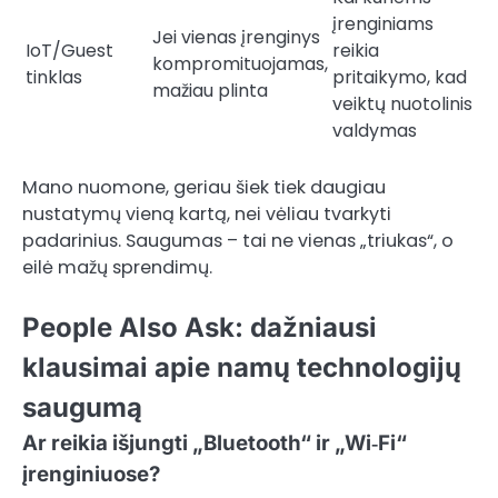
įrenginiams
Jei vienas įrenginys
IoT/Guest
reikia
kompromituojamas,
tinklas
pritaikymo, kad
mažiau plinta
veiktų nuotolinis
valdymas
Mano nuomone, geriau šiek tiek daugiau
nustatymų vieną kartą, nei vėliau tvarkyti
padarinius. Saugumas – tai ne vienas „triukas“, o
eilė mažų sprendimų.
People Also Ask: dažniausi
klausimai apie namų technologijų
saugumą
Ar reikia išjungti „Bluetooth“ ir „Wi‑Fi“
įrenginiuose?