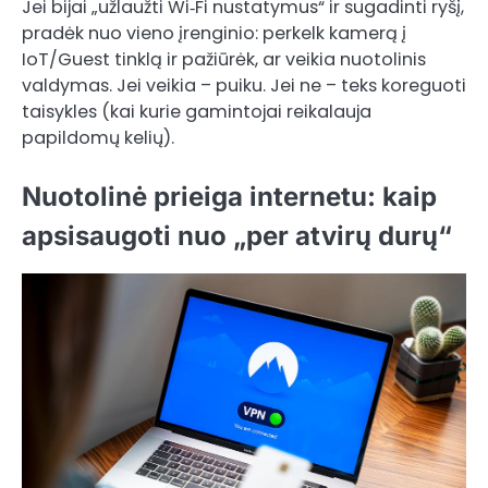
Jei bijai „užlaužti Wi‑Fi nustatymus“ ir sugadinti ryšį,
pradėk nuo vieno įrenginio: perkelk kamerą į
IoT/Guest tinklą ir pažiūrėk, ar veikia nuotolinis
valdymas. Jei veikia – puiku. Jei ne – teks koreguoti
taisykles (kai kurie gamintojai reikalauja
papildomų kelių).
Nuotolinė prieiga internetu: kaip
apsisaugoti nuo „per atvirų durų“