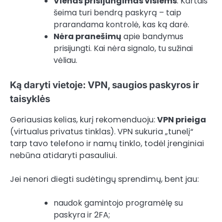
Vienas prisijungimas visiems
. Kartais
šeima turi bendrą paskyrą – taip
prarandama kontrolė, kas ką darė.
Nėra pranešimų
apie bandymus
prisijungti. Kai nėra signalo, tu sužinai
vėliau.
Ką daryti vietoje: VPN, saugios paskyros ir
taisyklės
Geriausias kelias, kurį rekomenduoju:
VPN prieiga
(virtualus privatus tinklas). VPN sukuria „tunelį“
tarp tavo telefono ir namų tinklo, todėl įrenginiai
nebūna atidaryti pasauliui.
Jei nenori diegti sudėtingų sprendimų, bent jau:
naudok gamintojo programėlę su
paskyra ir 2FA;