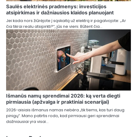
Saulės elektrinės pradmenys: investicijos
atsipirkimas ir dažniausios klaidos planuojant
Jei kada nors žiūrėjote į sąskaitą už elektrą ir pagalvojote: „Ar
čia tikrai realu atsipirkti?“, jūs ne vieni. Būtent čia…
Išmanūs namų sprendimai 2026: ką verta diegti
pirmiausia (apžvalga ir praktiniai scenarijai)
2026-aisiais išmanus namas nebėra „tik tiems, kas turi daug
pinigų“. Mano patirtis rodo, kad pirmiausi geri sprendimai
dažniausiai yra visai…