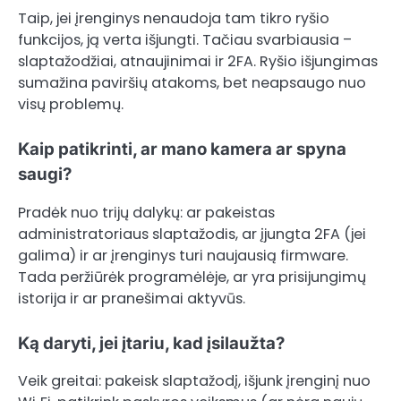
Taip, jei įrenginys nenaudoja tam tikro ryšio
funkcijos, ją verta išjungti. Tačiau svarbiausia –
slaptažodžiai, atnaujinimai ir 2FA. Ryšio išjungimas
sumažina paviršių atakoms, bet neapsaugo nuo
visų problemų.
Kaip patikrinti, ar mano kamera ar spyna
saugi?
Pradėk nuo trijų dalykų: ar pakeistas
administratoriaus slaptažodis, ar įjungta 2FA (jei
galima) ir ar įrenginys turi naujausią firmware.
Tada peržiūrėk programėlėje, ar yra prisijungimų
istorija ir ar pranešimai aktyvūs.
Ką daryti, jei įtariu, kad įsilaužta?
Veik greitai: pakeisk slaptažodį, išjunk įrenginį nuo