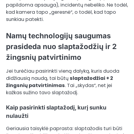
papildoma apsauga), incidentų nebeliko. Ne todėl,
kad kamera tapo „geresnė“, o todėl, kad tapo
sunkiau patekti.
Namų technologijų saugumas
prasideda nuo slaptažodžių ir 2
žingsnių patvirtinimo
Jei turėčiau pasirinkti vieną dalyką, kuris duoda
didžiausią naudą, tai būtų
slaptažodžiai + 2
žingsnių patvirtinimas
. Tai „skydas“, net jei
kažkas sužino tavo slaptažodį.
Kaip pasirinkti slaptažodį, kurį sunku
nulaužti
Geriausia taisyklė paprasta: slaptažodis turi būti