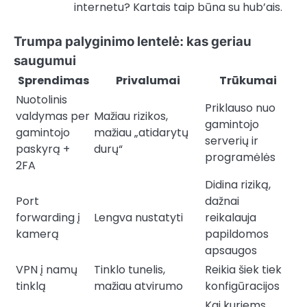
internetu? Kartais taip būna su hub’ais.
Trumpa palyginimo lentelė: kas geriau
saugumui
Sprendimas
Privalumai
Trūkumai
Nuotolinis
Priklauso nuo
valdymas per
Mažiau rizikos,
gamintojo
gamintojo
mažiau „atidarytų
serverių ir
paskyrą +
durų“
programėlės
2FA
Didina riziką,
Port
dažnai
forwarding į
Lengva nustatyti
reikalauja
kamerą
papildomos
apsaugos
VPN į namų
Tinklo tunelis,
Reikia šiek tiek
tinklą
mažiau atvirumo
konfigūracijos
Kai kuriems