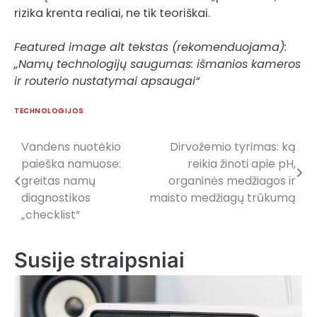
rizika krenta realiai, ne tik teoriškai.
Featured image alt tekstas (rekomenduojama):
„Namų technologijų saugumas: išmanios kameros
ir routerio nustatymai apsaugai“
TECHNOLOGIJOS
Vandens nuotėkio
Dirvožemio tyrimas: ką
Post
paieška namuose:
reikia žinoti apie pH,
navigation
greitas namų
organinės medžiagos ir
diagnostikos
maisto medžiagų trūkumą
„checklist“
Susije straipsniai