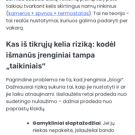
taikiau tvarkant kelis skirtingus namų rinkinius
(
kameros + spynos + termostatas
). Tai ne teorija –
tai realūs nustatymai, kuriuos galima padaryti per
vakarą.
Kas iš tikrųjų kelia riziką: kodėl
išmanūs įrenginiai tampa
„taikiniais“
Pagrindinė problema ne ta, kad įrenginiai „blogi“.
Dažniausiai riziką sukuria tai, kaip jie nustatyti ir ar
jie laiku atnaujinami. Išsilaužėlis retai pradeda nuo
sudėtingo nulaužimo – dažnai pradeda nuo
paprastų klaidų.
Gamykliniai slaptažodžiai
. Jei jų
niekas nepakeitė, įsilaužėliai bando