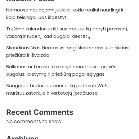
Namuose naudojami jutikliai: kokie realiai naudingi ir
kaip teisingai juos išdėstyti
Trėšimo kalendorius ištisus metus: ką daryti pavasarį,
vasarą ir rudenį, kad augalai klestėtų
Skandinaviškas kiemas vs. angliškas sodas: kuo skiriasi
priežiūra ir išvaizda
Balkonas ar terasa: kaip suplanuoti lauko erdvės
augalus, laistymą ir priežiūrą pagal sąlygas
Saugumo tinklas namuose: ką patikrinti Wi‑Fi,
maršrutizatoriuje ir vartotojų įpročiuose
Recent Comments
No comments to show.
Archives