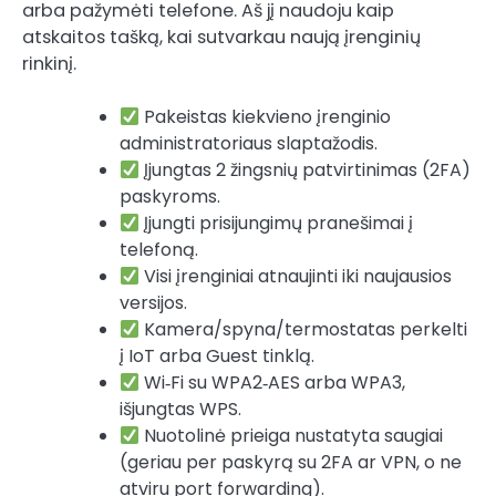
arba pažymėti telefone. Aš jį naudoju kaip
atskaitos tašką, kai sutvarkau naują įrenginių
rinkinį.
Pakeistas kiekvieno įrenginio
administratoriaus slaptažodis.
Įjungtas 2 žingsnių patvirtinimas (2FA)
paskyroms.
Įjungti prisijungimų pranešimai į
telefoną.
Visi įrenginiai atnaujinti iki naujausios
versijos.
Kamera/spyna/termostatas perkelti
į IoT arba Guest tinklą.
Wi‑Fi su WPA2‑AES arba WPA3,
išjungtas WPS.
Nuotolinė prieiga nustatyta saugiai
(geriau per paskyrą su 2FA ar VPN, o ne
atviru port forwarding).