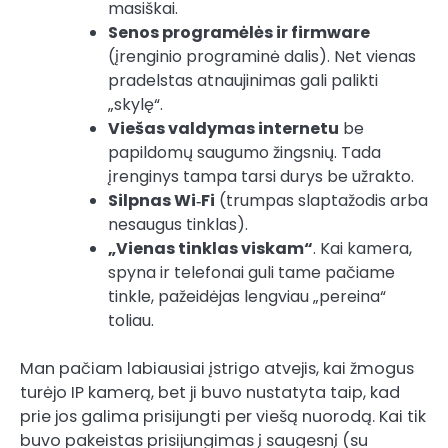
masiškai.
Senos programėlės ir firmware
(įrenginio programinė dalis). Net vienas
pradelstas atnaujinimas gali palikti
„skylę“.
Viešas valdymas internetu
be
papildomų saugumo žingsnių. Tada
įrenginys tampa tarsi durys be užrakto.
Silpnas Wi‑Fi
(trumpas slaptažodis arba
nesaugus tinklas).
„Vienas tinklas viskam“
. Kai kamera,
spyna ir telefonai guli tame pačiame
tinkle, pažeidėjas lengviau „pereina“
toliau.
Man pačiam labiausiai įstrigo atvejis, kai žmogus
turėjo IP kamerą, bet ji buvo nustatyta taip, kad
prie jos galima prisijungti per viešą nuorodą. Kai tik
buvo pakeistas prisijungimas į saugesnį (su