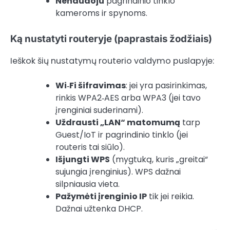
Nenaudoju
pagrindinio tinklo
kameroms ir spynoms.
Ką nustatyti routeryje (paprastais žodžiais)
Ieškok šių nustatymų routerio valdymo puslapyje:
Wi‑Fi šifravimas
: jei yra pasirinkimas,
rinkis WPA2‑AES arba WPA3 (jei tavo
įrenginiai suderinami).
Uždrausti „LAN“ matomumą
tarp
Guest/IoT ir pagrindinio tinklo (jei
routeris tai siūlo).
Išjungti WPS
(mygtuką, kuris „greitai“
sujungia įrenginius). WPS dažnai
silpniausia vieta.
Pažymėti įrenginio IP
tik jei reikia.
Dažnai užtenka DHCP.