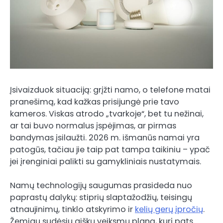
Įsivaizduok situaciją: grįžti namo, o telefone matai
pranešimą, kad kažkas prisijungė prie tavo
kameros. Viskas atrodo „tvarkoje“, bet tu nežinai,
ar tai buvo normalus įspėjimas, ar pirmas
bandymas įsilaužti. 2026 m. išmanūs namai yra
patogūs, tačiau jie taip pat tampa taikiniu – ypač
jei įrenginiai palikti su gamykliniais nustatymais.
Namų technologijų saugumas prasideda nuo
paprastų dalykų: stiprių slaptažodžių, teisingų
atnaujinimų, tinklo atskyrimo ir
kelių gerų įpročių
.
Žemiau sudėsiu aiškų veiksmų planą, kurį pats