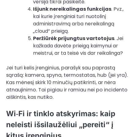
versija tikrai pasikeitė.
Išjunk nereikalingas funkcijas
. Pvz.,
kai kurie įrenginiai turi nuotolinį
administravimą arba nereikalingą
„cloud“ prieigą.
Peržiūrėk prijungtus vartotojus
. Jei
kažkada davėte prieigą kaimynui ar
meistrui, ar ta teisė vis dar reikalinga?
Jei turi kelis įrenginius, parašyk sau paprastą
sąrašą: kamera, spyna, termostatas, hub (jei yra).
Kas mėnesį skirk 10 minučių patikrinti, ar nėra
atnaujinimo. Tai pigiau ir ramiau nei po incidento
aiškintis, kas nutiko.
Wi‑Fi ir tinklo atskyrimas: kaip
neleisti išsilaužėliui „pereiti“ į
kitus įrenginius