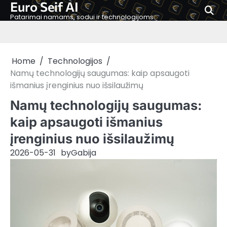
Euro Seif AI
Skip
to
Patarimai namams, sodui ir technologijoms
content
Home
Technologijos
Namų technologijų saugumas: kaip apsaugoti
išmanius įrenginius nuo išsilaužimų
Namų technologijų saugumas:
kaip apsaugoti išmanius
įrenginius nuo išsilaužimų
2026-05-31
by
Gabija