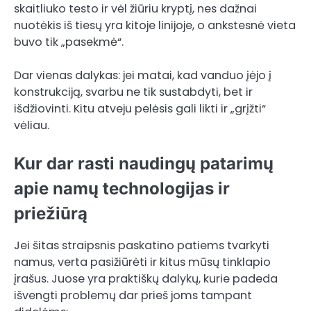
skaitliuko testo ir vėl žiūriu kryptį, nes dažnai
nuotėkis iš tiesų yra kitoje linijoje, o ankstesnė vieta
buvo tik „pasekmė“.
Dar vienas dalykas: jei matai, kad vanduo įėjo į
konstrukciją, svarbu ne tik sustabdyti, bet ir
išdžiovinti. Kitu atveju pelėsis gali likti ir „grįžti“
vėliau.
Kur dar rasti naudingų patarimų
apie namų technologijas ir
priežiūrą
Jei šitas straipsnis paskatino patiems tvarkyti
namus, verta pasižiūrėti ir kitus mūsų tinklapio
įrašus. Juose yra praktiškų dalykų, kurie padeda
išvengti problemų dar prieš joms tampant