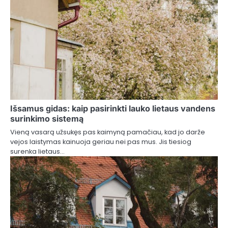
Išsamus gidas: kaip pasirinkti lauko lietaus vandens
surinkimo sistemą
Vieną vasarą užsukęs pas kaimyną pamačiau, kad jo darže
vejos laistymas kainuoja geriau nei pas mus. Jis tiesiog
surenka lietaus…