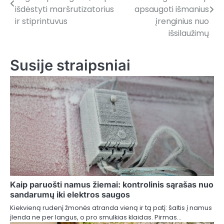
navigation
išdėstyti maršrutizatorius
apsaugoti išmanius
ir stiprintuvus
įrenginius nuo
išsilaužimų
Susije straipsniai
Kaip paruošti namus žiemai: kontrolinis sąrašas nuo
sandarumų iki elektros saugos
Kiekvieną rudenį žmonės atranda vieną ir tą patį: šaltis į namus
įlenda ne per langus, o pro smulkias klaidas. Pirmas…