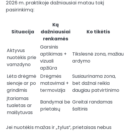
2026 m. praktikoje dažniausiai matau tokį
pasirinkimą:
Ką
Situacija
dažniausiai
Ko tikėtis
renkamės
Garsinis
Aktyvus
aptikimas +
Tikslesnė zona, mažiau
nuotėkis prie
vizuali
ardymo
vamzdyno
apžiūra
Lėta drėgmė
Drėgmės
Susiaurinama zona,
sienoje ar po
matavimai +
bet dažnai reikia
grindimis
termovizija
daugiau patvirtinimo
Įtariamas
Bandymai be
Greitai randamas
tualetas ar
prietaisų
šaltinis
maišytuvas
Jei nuotėkis mažas ir „tylus“, prietaisas nebus