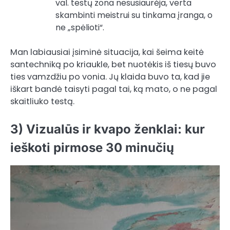
val. testų zona nesusiaurėja, verta
skambinti meistrui su tinkama įranga, o
ne „spėlioti“.
Man labiausiai įsiminė situacija, kai šeima keitė
santechniką po kriaukle, bet nuotėkis iš tiesų buvo
ties vamzdžiu po vonia. Jų klaida buvo ta, kad jie
iškart bandė taisyti pagal tai, ką mato, o ne pagal
skaitliuko testą.
3) Vizualūs ir kvapo ženklai: kur
ieškoti pirmose 30 minučių