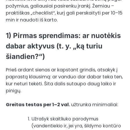
požymius, galiausiai pasirenku įrankį. Žemiau –
praktiškas „checklist“, kurį gali perskaityti per 10–15
min ir naudoti iš karto.
1) Pirmas sprendimas: ar nuotėkis
dabar aktyvus (t. y. „ką turiu
šiandien?“)
Prieš ardant sienas ar kapstant grindis, atsakyk į
paprastą klausimą: ar vanduo dar dabar teka ten,
kur neturi tekėti. Šita dalis sutaupo daug laiko ir
pinigų.
Greitas testas per 1–2 val.
užtrunka minimaliai:
Užrašyk skaitliuko parodymus
(vandentiekio ir, jei yra, šildymo kontūro