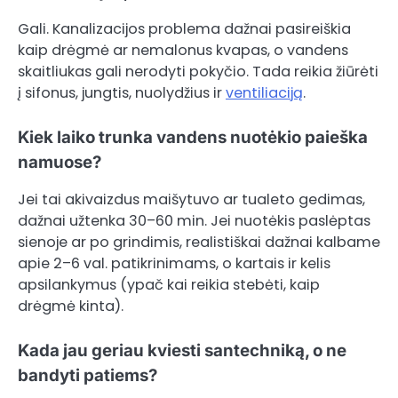
Gali. Kanalizacijos problema dažnai pasireiškia
kaip drėgmė ar nemalonus kvapas, o vandens
skaitliukas gali nerodyti pokyčio. Tada reikia žiūrėti
į sifonus, jungtis, nuolydžius ir
ventiliaciją
.
Kiek laiko trunka vandens nuotėkio paieška
namuose?
Jei tai akivaizdus maišytuvo ar tualeto gedimas,
dažnai užtenka 30–60 min. Jei nuotėkis paslėptas
sienoje ar po grindimis, realistiškai dažnai kalbame
apie 2–6 val. patikrinimams, o kartais ir kelis
apsilankymus (ypač kai reikia stebėti, kaip
drėgmė kinta).
Kada jau geriau kviesti santechniką, o ne
bandyti patiems?