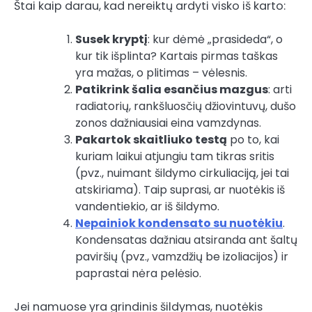
Štai kaip darau, kad nereiktų ardyti visko iš karto:
Susek kryptį
: kur dėmė „prasideda“, o
kur tik išplinta? Kartais pirmas taškas
yra mažas, o plitimas – vėlesnis.
Patikrink šalia esančius mazgus
: arti
radiatorių, rankšluosčių džiovintuvų, dušo
zonos dažniausiai eina vamzdynas.
Pakartok skaitliuko testą
po to, kai
kuriam laikui atjungiu tam tikras sritis
(pvz., nuimant šildymo cirkuliaciją, jei tai
atskiriama). Taip suprasi, ar nuotėkis iš
vandentiekio, ar iš šildymo.
Nepainiok kondensato su nuotėkiu
.
Kondensatas dažniau atsiranda ant šaltų
paviršių (pvz., vamzdžių be izoliacijos) ir
paprastai nėra pelėsio.
Jei namuose yra grindinis šildymas, nuotėkis