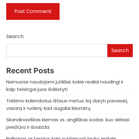
Search
Search
Recent Posts
Namuose naudojami jutikliai: kokie realiai naudingi ir
kaip teisingai juos išdėstyti
Trėšimo kalendorius ištisus metus: ką daryti pavasarį,
vasarą ir rudenį, kad augalai klestėtų
Skandinaviškas kiemas vs. angliškas sodas: kuo skiriasi
priežiūra ir išvaizda
Balkonas ar terasa: kaip suplanuoti lauko erdvės