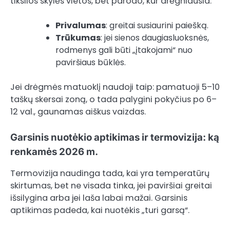
tikslios skylės vietos, bet parodo, kur drėgniausia.
Privalumas
: greitai susiaurini paiešką.
Trūkumas
: jei sienos daugiasluoksnės,
rodmenys gali būti „įtakojami“ nuo
paviršiaus būklės.
Jei drėgmės matuoklį naudoji taip: pamatuoji 5–10
taškų skersai zoną, o tada palygini pokyčius po 6–
12 val., gaunamas aiškus vaizdas.
Garsinis nuotėkio aptikimas ir termovizija: ką
renkamės 2026 m.
Termovizija naudinga tada, kai yra temperatūrų
skirtumas, bet ne visada tinka, jei paviršiai greitai
išsilygina arba jei laša labai mažai. Garsinis
aptikimas padeda, kai nuotėkis „turi garsą“.