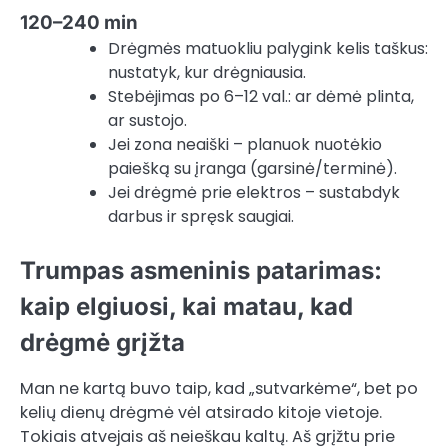
120–240 min
Drėgmės matuokliu palygink kelis taškus:
nustatyk, kur drėgniausia.
Stebėjimas po 6–12 val.: ar dėmė plinta,
ar sustojo.
Jei zona neaiški – planuok nuotėkio
paiešką su įranga (garsinė/terminė).
Jei drėgmė prie elektros – sustabdyk
darbus ir spręsk saugiai.
Trumpas asmeninis patarimas:
kaip elgiuosi, kai matau, kad
drėgmė grįžta
Man ne kartą buvo taip, kad „sutvarkėme“, bet po
kelių dienų drėgmė vėl atsirado kitoje vietoje.
Tokiais atvejais aš neieškau kaltų. Aš grįžtu prie