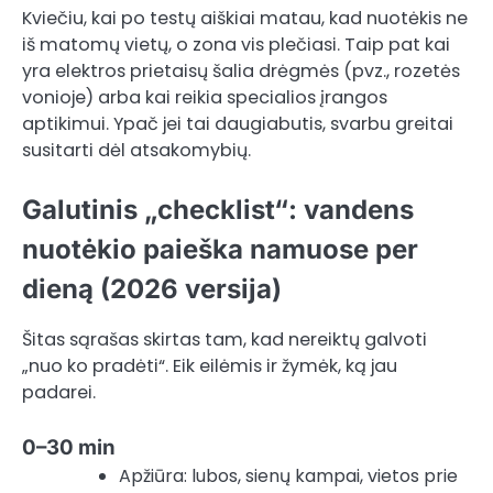
Kviečiu, kai po testų aiškiai matau, kad nuotėkis ne
iš matomų vietų, o zona vis plečiasi. Taip pat kai
yra elektros prietaisų šalia drėgmės (pvz., rozetės
vonioje) arba kai reikia specialios įrangos
aptikimui. Ypač jei tai daugiabutis, svarbu greitai
susitarti dėl atsakomybių.
Galutinis „checklist“: vandens
nuotėkio paieška namuose per
dieną (2026 versija)
Šitas sąrašas skirtas tam, kad nereiktų galvoti
„nuo ko pradėti“. Eik eilėmis ir žymėk, ką jau
padarei.
0–30 min
Apžiūra: lubos, sienų kampai, vietos prie