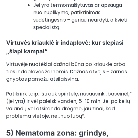
Jei yra termomaišytuvas ar apsauga
nuo nuplikymo, patikrinimas
sudėtingesnis – geriau neardyti, o kvieti
specialistą.
Virtuvės kriauklė ir indaplovė: kur slepiasi
„šlapi kampai“
Virtuvėje nuotėkiai dažnai būna po kriaukle arba
ties indaplovės žarnomis. Dažnas atvejis – žarnos
gnybtas pamažu atsilaisvina.
Patikrink taip: ištrauk spintelę, nusausink „baseinėlį“
(jei yra) ir vėl paleisk vandenį 5–10 min. Jei po kelių
valandų vėl atsiranda drėgmė, jau žinai, kad
problema vietoje, ne „nuo lubų“.
5) Nematoma zona: grindys,