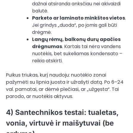
dažnai atsiranda anksčiau nei akivaizdi
balutė.
Parketo ar laminato minkštos vietos
.
Jei grindys „duoda“, po jomis gali būti
drėgmė.
Langų rėmų, balkonų durų apačios
drėgnumas
. Kartais tai nėra vandens
nuotėkis, bet sukeliamas kondensato –
reikia atskirti.
Puikus triukas, kurį naudoju: nuotėkio zonai
pažymėti su lipnia juosta ir užrašyti datą. Po 6–24
val. pamatai, ar dėmė plečiasi, ar „užgęsta“. Tai
parodo, ar nuotėkis aktyvus.
4) Santechnikos testai: tualetas,
vonia, virtuvė ir maišytuvai (be