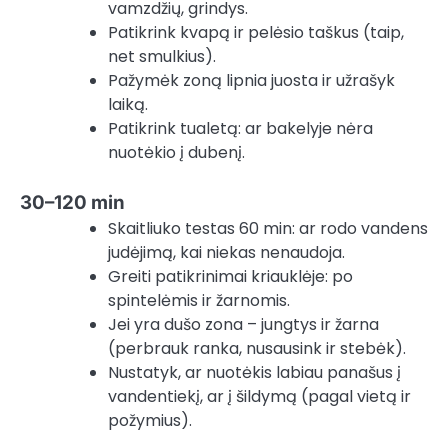
vamzdžių, grindys.
Patikrink kvapą ir pelėsio taškus (taip,
net smulkius).
Pažymėk zoną lipnia juosta ir užrašyk
laiką.
Patikrink tualetą: ar bakelyje nėra
nuotėkio į dubenį.
30–120 min
Skaitliuko testas 60 min: ar rodo vandens
judėjimą, kai niekas nenaudoja.
Greiti patikrinimai kriauklėje: po
spintelėmis ir žarnomis.
Jei yra dušo zona – jungtys ir žarna
(perbrauk ranka, nusausink ir stebėk).
Nustatyk, ar nuotėkis labiau panašus į
vandentiekį, ar į šildymą (pagal vietą ir
požymius).