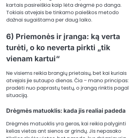
kartais pasireiškia kaip lėta drėgmė po danga.
Tokiais atvejais be tinkamo paieškos metodo
dažnai sugaištama per daug laiko.
6) Priemonės ir įranga: ką verta
turėti, o ko neverta pirkti „tik
vienam kartui“
Ne visiems reikia brangių prietaisų, bet kai kuriais
atvejais jie sutaupo dienas. Čia – mano principas:
pradėti nuo paprastų testų, o įrangą rinktis pagal
situaciją.
Drėgmės matuoklis: kada jis realiai padeda
Drėgmės matuoklis yra geras, kai reikia palyginti
kelias vietas ant sienos ar grindų. Jis nepasako