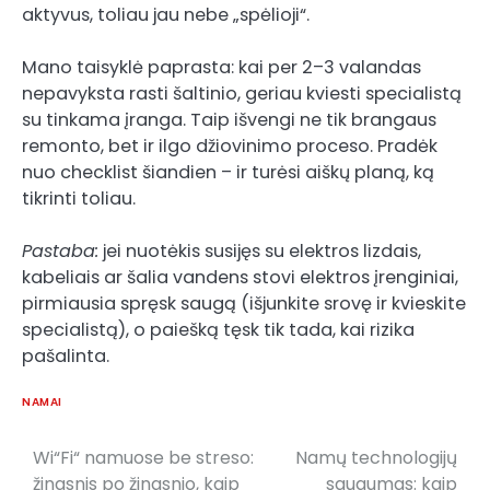
aktyvus, toliau jau nebe „spėlioji“.
Mano taisyklė paprasta: kai per 2–3 valandas
nepavyksta rasti šaltinio, geriau kviesti specialistą
su tinkama įranga. Taip išvengi ne tik brangaus
remonto, bet ir ilgo džiovinimo proceso. Pradėk
nuo checklist šiandien – ir turėsi aiškų planą, ką
tikrinti toliau.
Pastaba:
jei nuotėkis susijęs su elektros lizdais,
kabeliais ar šalia vandens stovi elektros įrenginiai,
pirmiausia spręsk saugą (išjunkite srovę ir kvieskite
specialistą), o paiešką tęsk tik tada, kai rizika
pašalinta.
NAMAI
Wi“Fi“ namuose be streso:
Namų technologijų
Post
žingsnis po žingsnio, kaip
saugumas: kaip