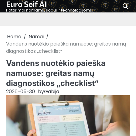
Euro Seif AI
Skip
to
Patarimai namams, sodui ir technologijoms
content
Home
Namai
Vandens nuotėkio paieška namuose: greitas namų
diagnostikos „checklist“
Vandens nuotėkio paieška
namuose: greitas namų
diagnostikos „checklist“
2026-05-30
by
Gabija