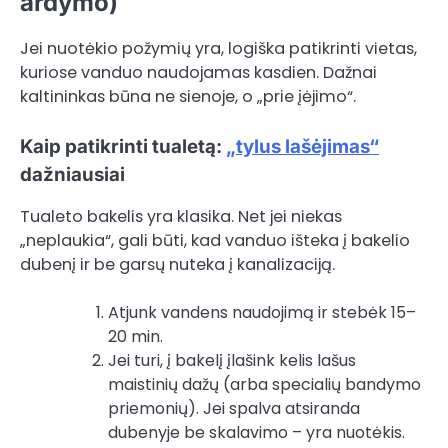
ardymo)
Jei nuotėkio požymių yra, logiška patikrinti vietas,
kuriose vanduo naudojamas kasdien. Dažnai
kaltininkas būna ne sienoje, o „prie įėjimo“.
Kaip patikrinti tualetą:
„tylus lašėjimas“
dažniausiai
Tualeto bakelis yra klasika. Net jei niekas
„neplaukia“, gali būti, kad vanduo išteka į bakelio
dubenį ir be garsų nuteka į kanalizaciją.
Atjunk vandens naudojimą ir stebėk 15–
20 min.
Jei turi, į bakelį įlašink kelis lašus
maistinių dažų (arba specialių bandymo
priemonių). Jei spalva atsiranda
dubenyje be skalavimo – yra nuotėkis.