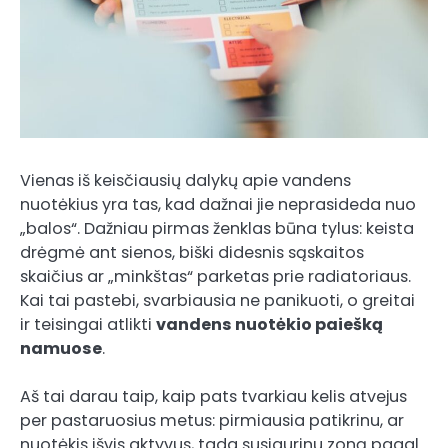
Vienas iš keisčiausių dalykų apie vandens
nuotėkius yra tas, kad dažnai jie neprasideda nuo
„balos“. Dažniau pirmas ženklas būna tylus: keista
drėgmė ant sienos, biški didesnis sąskaitos
skaičius ar „minkštas“ parketas prie radiatoriaus.
Kai tai pastebi, svarbiausia ne panikuoti, o greitai
ir teisingai atlikti
vandens nuotėkio paiešką
namuose
.
Aš tai darau taip, kaip pats tvarkiau kelis atvejus
per pastaruosius metus: pirmiausia patikrinu, ar
nuotėkis išvis aktyvus, tada susiaurinu zoną pagal