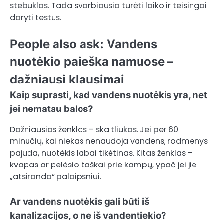
stebuklas. Tada svarbiausia turėti laiko ir teisingai
daryti testus.
People also ask: Vandens
nuotėkio paieška namuose –
dažniausi klausimai
Kaip suprasti, kad vandens nuotėkis yra, net
jei nematau balos?
Dažniausias ženklas – skaitliukas. Jei per 60
minučių, kai niekas nenaudoja vandens, rodmenys
pajuda, nuotėkis labai tikėtinas. Kitas ženklas –
kvapas ar pelėsio taškai prie kampų, ypač jei jie
„atsiranda“ palaipsniui.
Ar vandens nuotėkis gali būti iš
kanalizacijos, o ne iš vandentiekio?