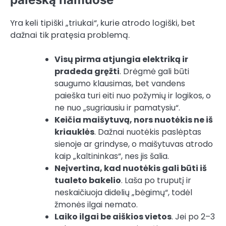
Yra keli tipiški „triukai“, kurie atrodo logiški, bet
dažnai tik pratęsia problemą.
Visų pirma atjungia elektriką ir
pradeda gręžti
. Drėgmė gali būti
saugumo klausimas, bet vandens
paieška turi eiti nuo požymių ir logikos, o
ne nuo „sugriausiu ir pamatysiu“.
Keičia maišytuvą, nors nuotėkis ne iš
kriauklės
. Dažnai nuotėkis paslėptas
sienoje ar grindyse, o maišytuvas atrodo
kaip „kaltininkas“, nes jis šalia.
Neįvertina, kad nuotėkis gali būti iš
tualeto bakelio
. Laša po truputį ir
neskaičiuoja didelių „bėgimų“, todėl
žmonės ilgai nemato.
Laiko ilgai be aiškios vietos
. Jei po 2–3