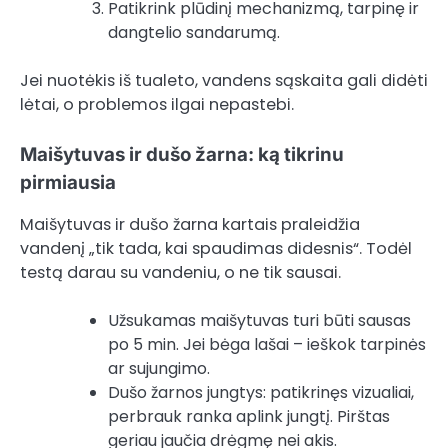
Patikrink plūdinį mechanizmą, tarpinę ir
dangtelio sandarumą.
Jei nuotėkis iš tualeto, vandens sąskaita gali didėti
lėtai, o problemos ilgai nepastebi.
Maišytuvas ir dušo žarna: ką tikrinu
pirmiausia
Maišytuvas ir dušo žarna kartais praleidžia
vandenį „tik tada, kai spaudimas didesnis“. Todėl
testą darau su vandeniu, o ne tik sausai.
Užsukamas maišytuvas turi būti sausas
po 5 min. Jei bėga lašai – ieškok tarpinės
ar sujungimo.
Dušo žarnos jungtys: patikrinęs vizualiai,
perbrauk ranka aplink jungtį. Pirštas
geriau jaučia drėgmę nei akis.