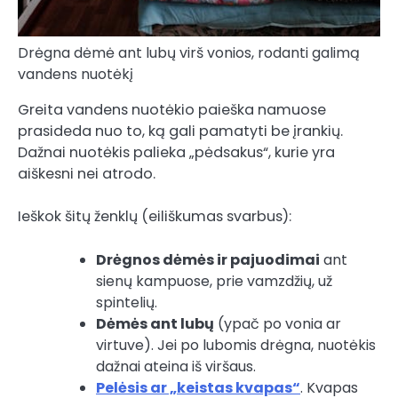
Drėgna dėmė ant lubų virš vonios, rodanti galimą
vandens nuotėkį
Greita vandens nuotėkio paieška namuose
prasideda nuo to, ką gali pamatyti be įrankių.
Dažnai nuotėkis palieka „pėdsakus“, kurie yra
aiškesni nei atrodo.
Ieškok šitų ženklų (eiliškumas svarbus):
Drėgnos dėmės ir pajuodimai
ant
sienų kampuose, prie vamzdžių, už
spintelių.
Dėmės ant lubų
(ypač po vonia ar
virtuve). Jei po lubomis drėgna, nuotėkis
dažnai ateina iš viršaus.
Pelėsis ar „keistas kvapas“
. Kvapas