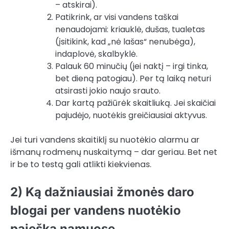
– atskirai).
Patikrink, ar visi vandens taškai
nenaudojami: kriauklė, dušas, tualetas
(įsitikink, kad „nė lašas“ nenubėga),
indaplovė, skalbyklė.
Palauk 60 minučių (jei naktį – irgi tinka,
bet dieną patogiau). Per tą laiką neturi
atsirasti jokio naujo srauto.
Dar kartą pažiūrėk skaitliuką. Jei skaičiai
pajudėjo, nuotėkis greičiausiai aktyvus.
Jei turi vandens skaitiklį su nuotėkio alarmu ar
išmanų rodmenų nuskaitymą – dar geriau. Bet net
ir be to testą gali atlikti kiekvienas.
2) Ką dažniausiai žmonės daro
blogai per vandens nuotėkio
paiešką namuose