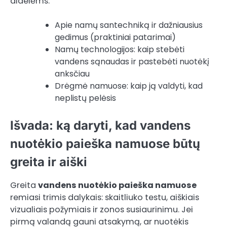
didelėms:
Apie namų santechniką ir dažniausius
gedimus (praktiniai patarimai)
Namų technologijos: kaip stebėti
vandens sąnaudas ir pastebėti nuotėkį
anksčiau
Drėgmė namuose: kaip ją valdyti, kad
neplistų pelėsis
Išvada: ką daryti, kad vandens
nuotėkio paieška namuose būtų
greita ir aiški
Greita
vandens nuotėkio paieška namuose
remiasi trimis dalykais: skaitliuko testu, aiškiais
vizualiais požymiais ir zonos susiaurinimu. Jei
pirmą valandą gauni atsakymą, ar nuotėkis