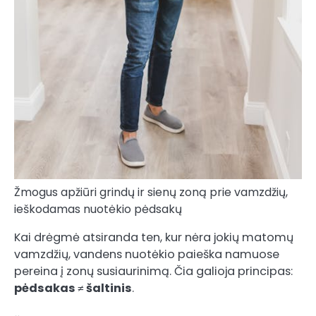
Žmogus apžiūri grindų ir sienų zoną prie vamzdžių,
ieškodamas nuotėkio pėdsakų
Kai drėgmė atsiranda ten, kur nėra jokių matomų
vamzdžių, vandens nuotėkio paieška namuose
pereina į zonų susiaurinimą. Čia galioja principas:
pėdsakas ≠ šaltinis
.