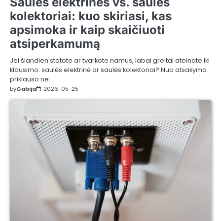
Saulės elektrinės vs. saulės
kolektoriai: kuo skiriasi, kas
apsimoka ir kaip skaičiuoti
atsiperkamumą
Jei šiandien statote ar tvarkote namus, labai greitai ateinate iki
klausimo: saulės elektrinė ar saulės kolektoriai? Nuo atsakymo
priklauso ne…
by
Gabija
2026-05-25