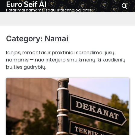
Euro Seif AI
Skip
to
Patarimai namams, sodui ir technologijoms
content
Category:
Namai
Idėjos, remontas ir praktiniai sprendimai jūsų
namams — nuo interjero smulkmenų iki kasdienių
buities gudrybių.