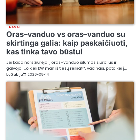
NAMAI
Oras–vanduo vs oras–vanduo su
skirtinga galia: kaip paskaičiuoti,
kas tinka tavo būstui
Jei kada nors žiūrėjai į oras–vanduo šilumos siurblius ir
galvojai: „o kiek kW man iš tiesų reikia?“, vadinasi, pataikei į…
by
Gabija
2026-05-14