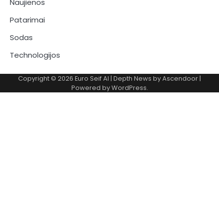
Naujienos
Patarimai
Sodas
Technologijos
Copyright © 2026
Euro Seif AI
| Depth News by
Ascendoor
|
Powered by
WordPress
.