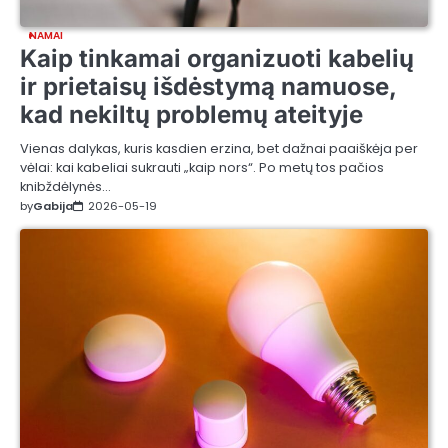
NAMAI
Kaip tinkamai organizuoti kabelių
ir prietaisų išdėstymą namuose,
kad nekiltų problemų ateityje
Vienas dalykas, kuris kasdien erzina, bet dažnai paaiškėja per
vėlai: kai kabeliai sukrauti „kaip nors“. Po metų tos pačios
knibždėlynės…
by
Gabija
2026-05-19