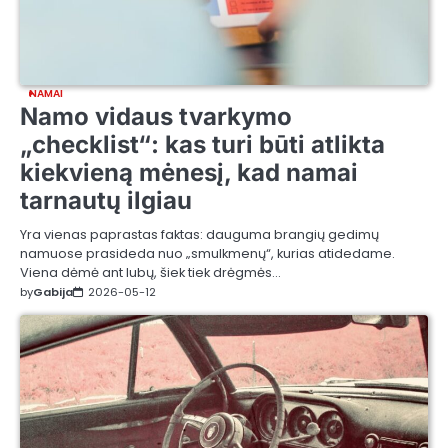
NAMAI
Namo vidaus tvarkymo
„checklist“: kas turi būti atlikta
kiekvieną mėnesį, kad namai
tarnautų ilgiau
Yra vienas paprastas faktas: dauguma brangių gedimų
namuose prasideda nuo „smulkmenų“, kurias atidedame.
Viena dėmė ant lubų, šiek tiek drėgmės…
by
Gabija
2026-05-12