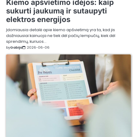
Kiemo apšvietimo idėjos: kaip
sukurti jaukumą ir sutaupyti
elektros energijos
Įdomiausia detalė apie kiemo apšvietimą yra ta, kad jis
dažniausiai kainuoja ne tiek dėl pačių lempučių, kiek dėl
sprendimų, kuriuos…
by
Gabija
2026-06-06