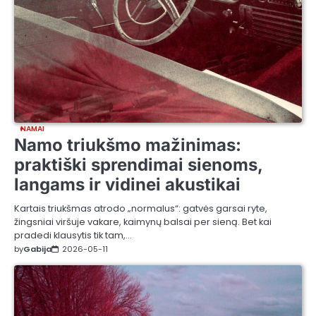
NAMAI
Namo triukšmo mažinimas:
praktiški sprendimai sienoms,
langams ir vidinei akustikai
Kartais triukšmas atrodo „normalus“: gatvės garsai ryte,
žingsniai viršuje vakare, kaimynų balsai per sieną. Bet kai
pradedi klausytis tik tam,…
by
Gabija
2026-05-11