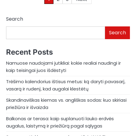
pagination
Search
Search
Recent Posts
Namuose naudojami jutikliai: kokie realiai naudingi ir
kaip teisingai juos išdėstyti
Trėšimo kalendorius ištisus metus: ką daryti pavasarį,
vasarą ir rudenį, kad augalai klestėtų
Skandinaviškas kiemas vs. angliškas sodas: kuo skiriasi
priežiūra ir išvaizda
Balkonas ar terasa: kaip suplanuoti lauko erdvės
augalus, laistymą ir priežiūrą pagal sąlygas