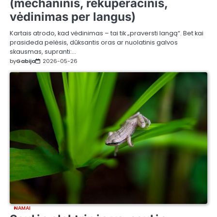
(mechaninis, rekuperacinis,
vėdinimas per langus)
Kartais atrodo, kad vėdinimas – tai tik „praversti langą“. Bet kai
prasideda pelėsis, dūksantis oras ar nuolatinis galvos
skausmas, supranti:…
by
Gabija
2026-05-26
NAMAI