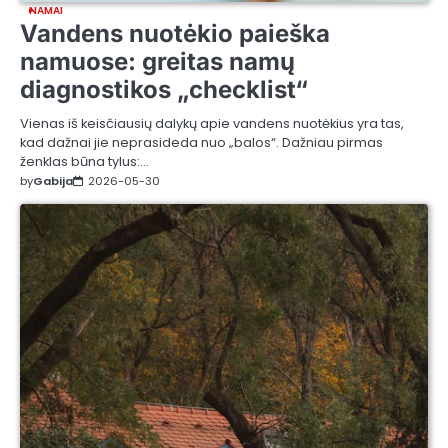
NAMAI
Vandens nuotėkio paieška
namuose: greitas namų
diagnostikos „checklist“
Vienas iš keisčiausių dalykų apie vandens nuotėkius yra tas,
kad dažnai jie neprasideda nuo „balos“. Dažniau pirmas
ženklas būna tylus:…
by
Gabija
2026-05-30