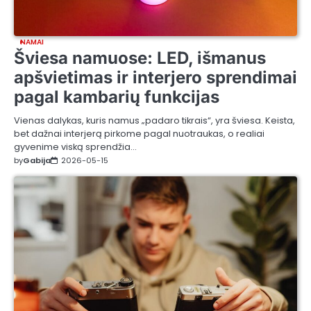
NAMAI
Šviesa namuose: LED, išmanus
apšvietimas ir interjero sprendimai
pagal kambarių funkcijas
Vienas dalykas, kuris namus „padaro tikrais“, yra šviesa. Keista,
bet dažnai interjerą pirkome pagal nuotraukas, o realiai
gyvenime viską sprendžia…
by
Gabija
2026-05-15