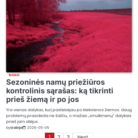
NAMAI
Sezoninės namų priežiūros
kontrolinis sąrašas: ką tikrinti
prieš žiemą ir po jos
Yra vienas dalykas, kurį pastebėjau po kiekvienos žiemos: daug
problemų prasideda ne šalčiu, o mažais „smulkmenų“ dalykais
prieš jam atėjus.…
by
Gabija
2026-05-05
Posts
1
2
3
Next