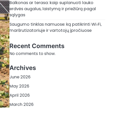
Balkonas ar terasa: kaip suplanuoti lauko
erdvės augalus, laistymą ir priežiūrą pagal
sąlygas
Saugumo tinklas namuose: ką patikrinti Wi‑Fi,
maršrutizatoriuje ir vartotojų įpročiuose
Recent Comments
No comments to show.
Archives
June 2026
May 2026
April 2026
March 2026