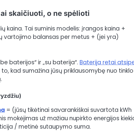
iai skaičiuoti, o ne spėlioti
ių kaina. Tai suminis modelis: įrangos kaina +
 vartojimo balansas per metus + (jei yra)
e baterijos“ ir „su baterija“.
Baterija retai atsip
ėl to, kad sumažina jūsų priklausomybę nuo tinklo
.
vyzdžiu)
ma
= (jūsų tikėtinai savarankiškai suvartota kWh
nis mokėjimas už mažiau nupirkto energijos kieki
ticija / metinė sutaupymo suma.