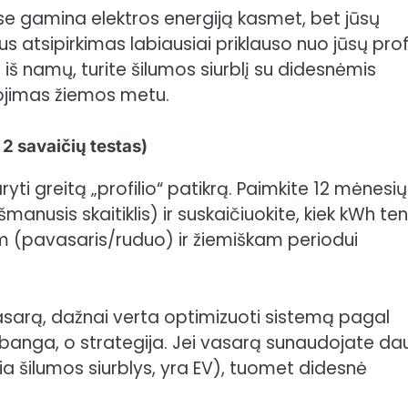
se gamina elektros energiją kasmet, bet jūsų
s atsipirkimas labiausiai priklauso nuo jūsų profi
iš namų, turite šilumos siurblį su didesnėmis
tojimas žiemos metu.
 2 savaičių testas)
ti greitą „profilio“ patikrą. Paimkite 12 mėnesių
nusis skaitiklis) ir suskaičiuokite, kiek kWh ten
m (pavasaris/ruduo) ir žiemiškam periodui
sarą, dažnai verta optimizuoti sistemą pagal
abanga, o strategija. Jei vasarą sunaudojate da
a šilumos siurblys, yra EV), tuomet didesnė