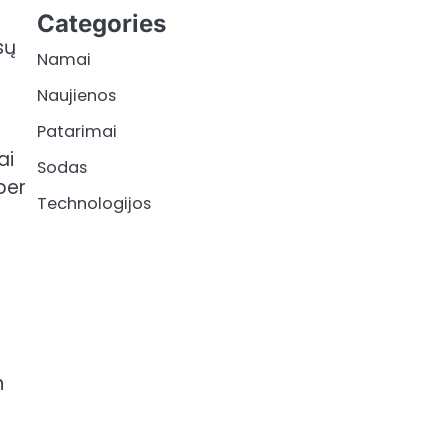
e
Categories
sų
Namai
Naujienos
Patarimai
ai
Sodas
per
Technologijos
n