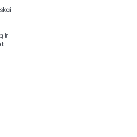
iškai
 ir
et