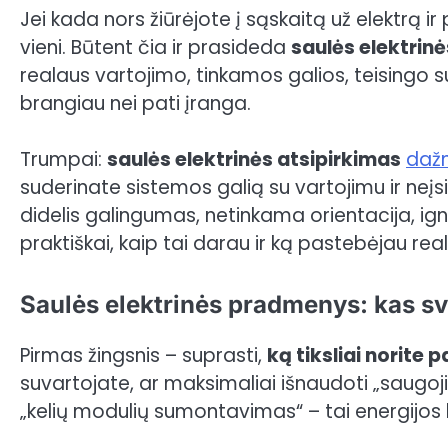
Jei kada nors žiūrėjote į sąskaitą už elektrą ir p
vieni. Būtent čia ir prasideda
saulės elektri
realaus vartojimo, tinkamos galios, teisingo su
brangiau nei pati įranga.
Trumpai:
saulės elektrinės atsipirkimas
dažn
suderinate sistemos galią su vartojimu ir neįs
didelis galingumas, netinkama orientacija, i
praktiškai, kaip tai darau ir ką pastebėjau re
Saulės elektrinės pradmenys: kas sv
Pirmas žingsnis – suprasti,
ką tiksliai norite p
suvartojate, ar maksimaliai išnaudoti „saugoji
„kelių modulių sumontavimas“ – tai energijos