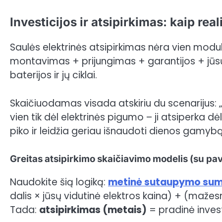
Investicijos ir atsipirkimas: kaip real
Saulės elektrinės atsipirkimas nėra vien modul
montavimas + prijungimas + garantijos + jūsų
baterijos ir jų ciklai.
Skaičiuodamas visada atskiriu du scenarijus: „b
vien tik dėl elektrinės pigumo – ji atsiperka d
piko ir leidžia geriau išnaudoti dienos gamybą
Greitas atsipirkimo skaičiavimo modelis (su pa
Naudokite šią logiką:
metinė sutaupymo su
dalis × jūsų vidutinė elektros kaina) + (mažes
Tada:
atsipirkimas (metais)
= pradinė inves