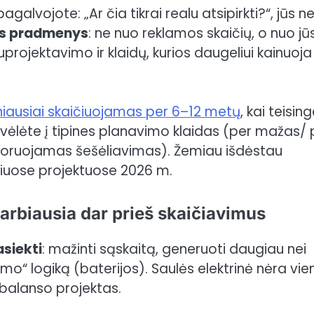
agalvojote: „Ar čia tikrai realu atsipirkti?“, jūs n
nės pradmenys
: ne nuo reklamos skaičių, o nuo jū
projektavimo ir klaidų, kurios daugeliui kainuoja
iausiai skaičiuojamas per 6–12 metų
, kai teising
ivėlėte į tipines planavimo klaidas (per mažas/ 
gnoruojamas šešėliavimas). Žemiau išdėstau
aliuose projektuose 2026 m.
arbiausia dar prieš skaičiavimus
asiekti
: mažinti sąskaitą, generuoti daugiau nei
mo“ logiką (baterijos). Saulės elektrinė nėra vie
 balanso projektas.