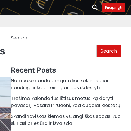
Prisijungti
Search
as
Search
Recent Posts
Namuose naudojami jutikliai: kokie realiai
naudingi ir kaip teisingai juos išdėstyti
Trėšimo kalendorius ištisus metus: ką daryti
pavasarį, vasarą ir rudenį, kad augalai klestėtų
Skandinaviškas kiemas vs. angliškas sodas: kuo
skiriasi priežiūra ir išvaizda