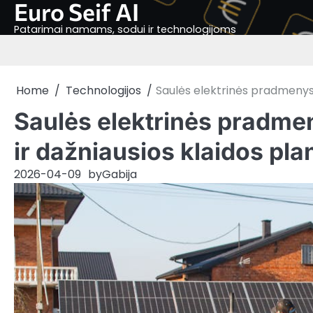
Euro Seif AI
Skip
to
Patarimai namams, sodui ir technologijoms
content
Home
Technologijos
Saulės elektrinės pradmenys: 
Saulės elektrinės pradmen
ir dažniausios klaidos pla
2026-04-09
by
Gabija