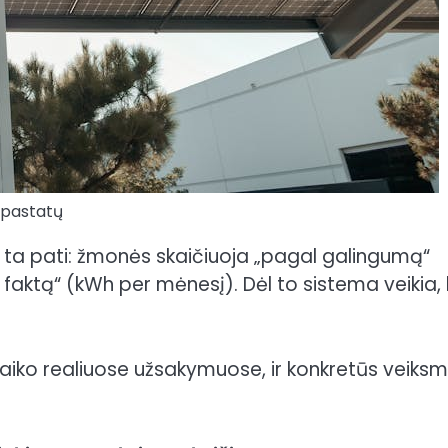
 pastatų
ra ta pati: žmonės skaičiuoja „pagal galingumą“
 faktą“ (kWh per mėnesį). Dėl to sistema veikia,
aiko realiuose užsakymuose, ir konkretūs veiksm