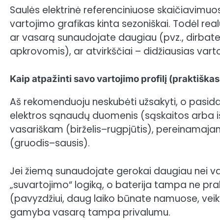
Saulės elektrinė referenciniuose skaičiavimuo
vartojimo grafikas kinta sezoniškai. Todėl realu
ar vasarą sunaudojate daugiau (pvz., dirbate 
apkrovomis), ar atvirkščiai – didžiausias var
Kaip atpažinti savo vartojimo profilį (praktiškas
Aš rekomenduoju neskubėti užsakyti, o pasidary
elektros sąnaudų duomenis (sąskaitos arba išma
vasariškam (birželis–rugpjūtis), pereinamaja
(gruodis–sausis).
Jei žiemą sunaudojate gerokai daugiau nei va
„suvartojimo“ logiką, o baterija tampa ne pr
(pavyzdžiui, daug laiko būnate namuose, veiki
gamyba vasarą tampa privalumu.