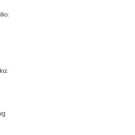
lio:
ka:
ug