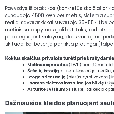
Pavyzdys iš praktikos (konkretūs skaičiai prikla
sunaudoja 4500 kWh per metus, sistema supro
realiai savarankiškai suvartoja 35–55% (be bat
metinis sutaupymas gali būti toks, kad atsipirk
pakoreguojant valdymą, dalis vartojimo perkel
tik tada, kai baterija parinkta protingai (talp
Kokius skaičius privalote turėti prieš rašydami
Metines sąnaudas
(kWh) bent 12 mėn., ide
Šešėlių istoriją
: ar netoliese auga medžiai
Stogo orientaciją
(pietūs, rytai, vakarai) ir
Esamos elektros instaliacijos būklę
(sky
Ar turite EV/šilumos siurblį
: tai keičia o
Dažniausios klaidos planuojant saulės