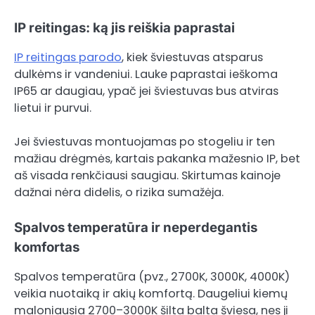
IP reitingas: ką jis reiškia paprastai
IP reitingas parodo
, kiek šviestuvas atsparus
dulkėms ir vandeniui. Lauke paprastai ieškoma
IP65 ar daugiau, ypač jei šviestuvas bus atviras
lietui ir purvui.
Jei šviestuvas montuojamas po stogeliu ir ten
mažiau drėgmės, kartais pakanka mažesnio IP, bet
aš visada renkčiausi saugiau. Skirtumas kainoje
dažnai nėra didelis, o rizika sumažėja.
Spalvos temperatūra ir neperdegantis
komfortas
Spalvos temperatūra (pvz., 2700K, 3000K, 4000K)
veikia nuotaiką ir akių komfortą. Daugeliui kiemų
maloniausia 2700–3000K šilta balta šviesa, nes ji