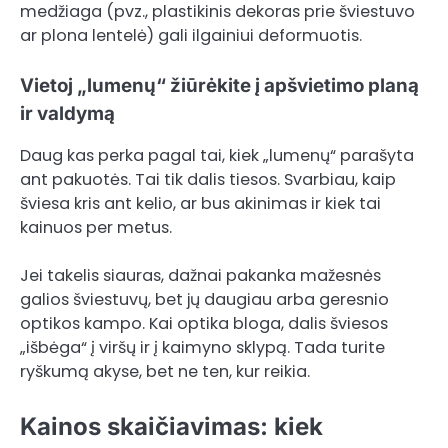
medžiaga (pvz., plastikinis dekoras prie šviestuvo
ar plona lentelė) gali ilgainiui deformuotis.
Vietoj „lumenų“ žiūrėkite į apšvietimo planą
ir valdymą
Daug kas perka pagal tai, kiek „lumenų“ parašyta
ant pakuotės. Tai tik dalis tiesos. Svarbiau, kaip
šviesa kris ant kelio, ar bus akinimas ir kiek tai
kainuos per metus.
Jei takelis siauras, dažnai pakanka mažesnės
galios šviestuvų, bet jų daugiau arba geresnio
optikos kampo. Kai optika bloga, dalis šviesos
„išbėga“ į viršų ir į kaimyno sklypą. Tada turite
ryškumą akyse, bet ne ten, kur reikia.
Kainos skaičiavimas: kiek