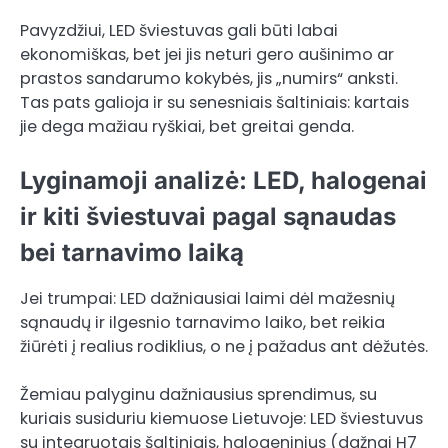
Pavyzdžiui, LED šviestuvas gali būti labai
ekonomiškas, bet jei jis neturi gero aušinimo ar
prastos sandarumo kokybės, jis „numirs“ anksti.
Tas pats galioja ir su senesniais šaltiniais: kartais
jie dega mažiau ryškiai, bet greitai genda.
Lyginamoji analizė: LED, halogenai
ir kiti šviestuvai pagal sąnaudas
bei tarnavimo laiką
Jei trumpai: LED dažniausiai laimi dėl mažesnių
sąnaudų ir ilgesnio tarnavimo laiko, bet reikia
žiūrėti į realius rodiklius, o ne į pažadus ant dėžutės.
Žemiau palyginu dažniausius sprendimus, su
kuriais susiduriu kiemuose Lietuvoje: LED šviestuvus
su integruotais šaltiniais, halogeninius (dažnai H7