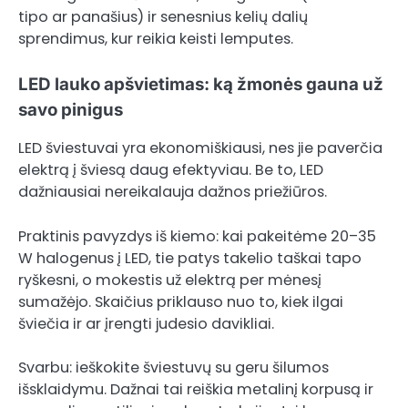
tipo ar panašius) ir senesnius kelių dalių
sprendimus, kur reikia keisti lemputes.
LED lauko apšvietimas: ką žmonės gauna už
savo pinigus
LED šviestuvai yra ekonomiškiausi, nes jie paverčia
elektrą į šviesą daug efektyviau. Be to, LED
dažniausiai nereikalauja dažnos priežiūros.
Praktinis pavyzdys iš kiemo: kai pakeitėme 20–35
W halogenus į LED, tie patys takelio taškai tapo
ryškesni, o mokestis už elektrą per mėnesį
sumažėjo. Skaičius priklauso nuo to, kiek ilgai
šviečia ir ar įrengti judesio davikliai.
Svarbu: ieškokite šviestuvų su geru šilumos
išsklaidymu. Dažnai tai reiškia metalinį korpusą ir