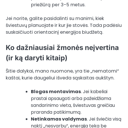
priežiūrą per 3–5 metus.
Jei norite, galite pasidalinti su manimi, kiek
šviestuvų planuojate ir kur jie stovės. Tada padėsiu
suskaičiuoti orientacinį energijos biudžetą.
Ko dažniausiai žmonės neįvertina
(ir ką daryti kitaip)
Šitie dalykai, mano nuomone, yra tie „nematomi“
kaštai, kurie daugeliui išveda sąskaitas aukštyn.
Blogas montavimas
. Jei kabeliai
prastai apsaugoti arba pažeidžiama
sandarinimo vieta, šviestuvas greičiau
praranda patikimumą.
Netinkamas valdymas
. Jei šviečia visą
naktį „nesvarbu“, energija teka be