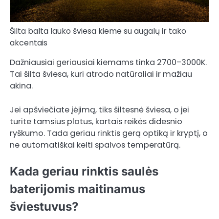
Šilta balta lauko šviesa kieme su augalų ir tako
akcentais
Dažniausiai geriausiai kiemams tinka 2700–3000K.
Tai šilta šviesa, kuri atrodo natūraliai ir mažiau
akina.
Jei apšviečiate įėjimą, tiks šiltesnė šviesa, o jei
turite tamsius plotus, kartais reikės didesnio
ryškumo. Tada geriau rinktis gerą optiką ir kryptį, o
ne automatiškai kelti spalvos temperatūrą.
Kada geriau rinktis saulės
baterijomis maitinamus
šviestuvus?