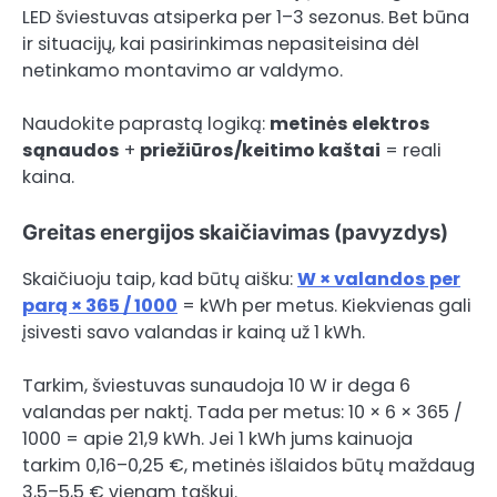
LED šviestuvas atsiperka per 1–3 sezonus. Bet būna
ir situacijų, kai pasirinkimas nepasiteisina dėl
netinkamo montavimo ar valdymo.
Naudokite paprastą logiką:
metinės elektros
sąnaudos
+
priežiūros/keitimo kaštai
= reali
kaina.
Greitas energijos skaičiavimas (pavyzdys)
Skaičiuoju taip, kad būtų aišku:
W × valandos per
parą × 365 / 1000
= kWh per metus. Kiekvienas gali
įsivesti savo valandas ir kainą už 1 kWh.
Tarkim, šviestuvas sunaudoja 10 W ir dega 6
valandas per naktį. Tada per metus: 10 × 6 × 365 /
1000 = apie 21,9 kWh. Jei 1 kWh jums kainuoja
tarkim 0,16–0,25 €, metinės išlaidos būtų maždaug
3,5–5,5 € vienam taškui.