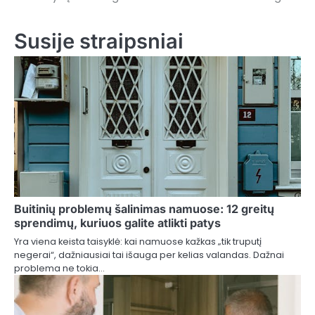
Susije straipsniai
Buitinių problemų šalinimas namuose: 12 greitų
sprendimų, kuriuos galite atlikti patys
Yra viena keista taisyklė: kai namuose kažkas „tik truputį
negerai“, dažniausiai tai išauga per kelias valandas. Dažnai
problema ne tokia…