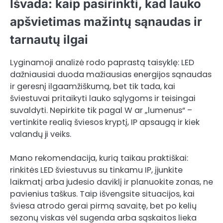
Išvada: kaip pasirinkti, kad lauko
apšvietimas mažintų sąnaudas ir
tarnautų ilgai
Lyginamoji analizė rodo paprastą taisyklę: LED
dažniausiai duoda mažiausias energijos sąnaudas
ir geresnį ilgaamžiškumą, bet tik tada, kai
šviestuvai pritaikyti lauko sąlygoms ir teisingai
suvaldyti. Nepirkite tik pagal W ar „lumenus“ –
vertinkite realią šviesos kryptį, IP apsaugą ir kiek
valandų ji veiks.
Mano rekomendacija, kurią taikau praktiškai:
rinkitės LED šviestuvus su tinkamu IP, įjunkite
laikmatį arba judesio daviklį ir planuokite zonas, ne
pavienius taškus. Taip išvengsite situacijos, kai
šviesa atrodo gerai pirmą savaitę, bet po kelių
sezonų viskas vėl sugenda arba sąskaitos lieka