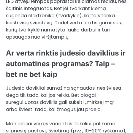
LED atveju lempos paprastai keičiamos rečiau, nes
šaltinis integruotas. Bet jei tvarkant kiemą
sugenda elektronika (tvarkyklė), kartais tenka
keisti visą šviestuvą. Todėl verta rinktis gaminius,
kurių tvarkyklė numatyta lauko darbui ir turi
apsaugas nuo viršįtampių.
Ar verta rinktis judesio daviklius ir
automatines programas? Taip –
bet ne bet kaip
Judesio davikliai sumažina sąnaudas, nes šviesa
dega tik tada, kai jos reikia. Bet blogai
sureguliuotas daviklis gali sukelti „mirksėjimą“
arba šviesti tada, kai žmogus jau praėjo.
Man realiai veikęs variantas: takeliui palikome
silpnesnį pastovų švietimą (pvz., 10–20% ryškumo),