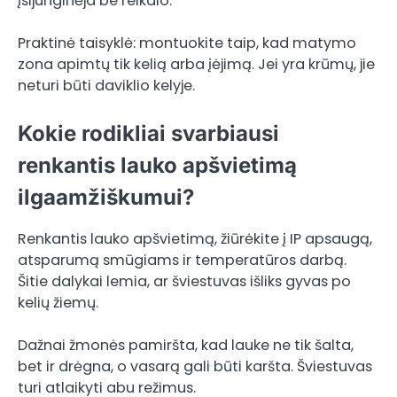
įsijunginėja be reikalo.
Praktinė taisyklė: montuokite taip, kad matymo
zona apimtų tik kelią arba įėjimą. Jei yra krūmų, jie
neturi būti daviklio kelyje.
Kokie rodikliai svarbiausi
renkantis lauko apšvietimą
ilgaamžiškumui?
Renkantis lauko apšvietimą, žiūrėkite į IP apsaugą,
atsparumą smūgiams ir temperatūros darbą.
Šitie dalykai lemia, ar šviestuvas išliks gyvas po
kelių žiemų.
Dažnai žmonės pamiršta, kad lauke ne tik šalta,
bet ir drėgna, o vasarą gali būti karšta. Šviestuvas
turi atlaikyti abu režimus.