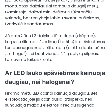
LED lauko apšvietimas, jei jis kokybiškas ir tinkamai
montuotas, dažniausiai tarnauja daugelį metų.
Gamintojai dažnai mini dešimtis tūkstančių
valandų, bet realybėje labiau svarbu aušinimas,
tvarkyklė ir sandarumas.
Aš pats žiūriu į 3 dalykus: IP reitingą (drėgmė),
korpuso šilumos išvedimą (karštis) ir ar šviestuvas
turi apsaugas nuo viršįtampių (elektra lauke būna
„skirtinga“). Jei bent vienas iš šių dalykų silpnas,
tarnavimo laikas krenta.
Ar LED lauko apšvietimas kainuoja
daugiau, nei halogenai?
Pirkimo metu LED dažnai kainuoja daugiau. Bet
eksploatacijoje jis dažniausiai atsiperka, nes
sunaudoja mažiau elektros ir rečiau sugenda.