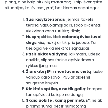
planą, o ne kaip pirkinių maratoną. Taip išvengsite
situacijos, kai šviesa „yra“, bet kiemas nepatogus.
Susirašykite zonas
: įėjimas, takelis,
terasa, važiuojamoji dalis, sodo akcentai.
Kiekviena zona turi kitą tikslą.
Nuspręskite, kiek valandų šviestuvai
degs
: visą naktį ar tik prie judesio. Tai
tiesiogiai veikia elektros sąnaudas.
Pasirinkite valdymą
: laikmatis, judesio
daviklis, silpnas foninis apšvietimas +
ryškus įjungimas.
Žiūrėkite į IP ir montavimo vietą
: lauke
vanduo daro savo. IP65 ar didesnis –
saugesnė kryptis.
Rinkitės optiką, o ne tik galią
: kampas
turi apšviesti kelią, o ne dangų.
Skaičiuokite „kainą per metus“
: ne tik
pirkimo sumą, bet ir numatomą