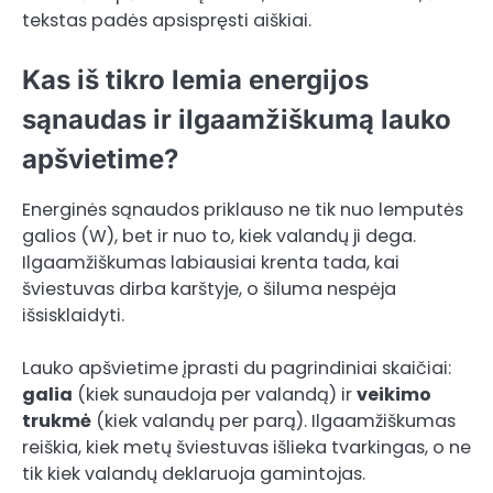
tekstas padės apsispręsti aiškiai.
Kas iš tikro lemia energijos
sąnaudas ir ilgaamžiškumą lauko
apšvietime?
Energinės sąnaudos priklauso ne tik nuo lemputės
galios (W), bet ir nuo to, kiek valandų ji dega.
Ilgaamžiškumas labiausiai krenta tada, kai
šviestuvas dirba karštyje, o šiluma nespėja
išsisklaidyti.
Lauko apšvietime įprasti du pagrindiniai skaičiai:
galia
(kiek sunaudoja per valandą) ir
veikimo
trukmė
(kiek valandų per parą). Ilgaamžiškumas
reiškia, kiek metų šviestuvas išlieka tvarkingas, o ne
tik kiek valandų deklaruoja gamintojas.