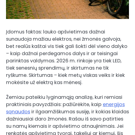
Įdomus faktas: lauko apšvietimas dažnai
sunaudoja mažiau elektros, nei žmonės galvoja,
bet realūs kaštai vis tiek gali šokti dėl vieno dalyko
– kaip dažnai perdegamos dalys ir ar teisingai
parinktas valdymas. 2026 m. rinkoje yra tiek LED,
tiek senesnių sprendimų, ir skirtumas ne tik
ryškume. Skirtumas – kiek metų viskas veiks ir kiek
mokėsite už elektrą kas mėnesį.
Žemiau pateikiu lyginamąją analizę, kuri remiasi
praktiniais pavyzdžiais: pažiūrėkite, kaip
energijos
sąnaudos
ir ilgaamžiškumas susiję, ir kokias klaidas
dažniausiai daro žmonės. Rašau iš savo patirties
su namų kiemais ir apšvietimo atnaujinimais. Jei
renkatės apšvietimą tvorai, takeliui ar kiemui, šis