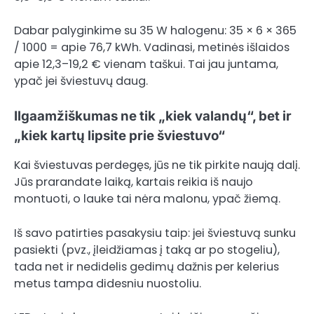
Dabar palyginkime su 35 W halogenu: 35 × 6 × 365
/ 1000 = apie 76,7 kWh. Vadinasi, metinės išlaidos
apie 12,3–19,2 € vienam taškui. Tai jau juntama,
ypač jei šviestuvų daug.
Ilgaamžiškumas ne tik „kiek valandų“, bet ir
„kiek kartų lipsite prie šviestuvo“
Kai šviestuvas perdegęs, jūs ne tik pirkite naują dalį.
Jūs prarandate laiką, kartais reikia iš naujo
montuoti, o lauke tai nėra malonu, ypač žiemą.
Iš savo patirties pasakysiu taip: jei šviestuvą sunku
pasiekti (pvz., įleidžiamas į taką ar po stogeliu),
tada net ir nedidelis gedimų dažnis per kelerius
metus tampa didesniu nuostoliu.