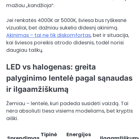
mažiau „kandžioja“.
Jei renkatės 4000K ar 5000K, šviesa bus ryškesnė
vizualiai, bet dažniau sukelia didesnį akinimą.
Akinimas – tai ne tik diskomfortas
, bet ir situacija,
kai šviesos poreikis atrodo didesnis, todėl norisi
daugiau taškų.
LED vs halogenas: greita
palyginimo lentelė pagal sąnaudas
ir ilgaamžiškumą
Žemiau – lentelė, kuri padeda susidėti vaizdą. Tai
nėra absoliuti tiesa visiems modeliams, bet kryptis
aiški.
Tipinė
Energijos
Sprendimas
Ilgaamžiškum