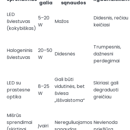
galia
sąnaudos
LED
5–20
Didesnis, rečiau
šviestuvas
Mažos
W
keičiasi
(kokybiškas)
Trumpesnis,
Halogeninis
20–50
Didesnės
dažnesni
šviestuvas
W
perdegimai
Gali būti
LED su
Skiriasi: gali
8–25
vidutinės, bet
prastesne
degraduoti
W
šviesa
optika
greičiau
„iššvaistoma“
Mišrūs
sprendimai
Nereguliuojamos
Nevienoda
Įvairi
(skirtingi
sąnaudos
priežiūra