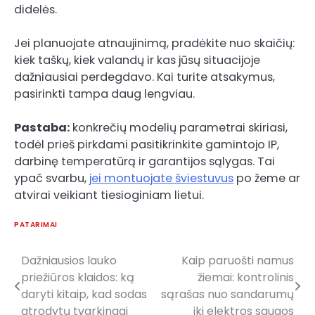
didelės.
Jei planuojate atnaujinimą, pradėkite nuo skaičių:
kiek taškų, kiek valandų ir kas jūsų situacijoje
dažniausiai perdegdavo. Kai turite atsakymus,
pasirinkti tampa daug lengviau.
Pastaba:
konkrečių modelių parametrai skiriasi,
todėl prieš pirkdami pasitikrinkite gamintojo IP,
darbinę temperatūrą ir garantijos sąlygas. Tai
ypač svarbu,
jei montuojate šviestuvus
po žeme ar
atvirai veikiant tiesioginiam lietui.
PATARIMAI
Dažniausios lauko
Kaip paruošti namus
Post
priežiūros klaidos: ką
žiemai: kontrolinis
navigation
daryti kitaip, kad sodas
sąrašas nuo sandarumų
atrodytų tvarkingai
iki elektros saugos