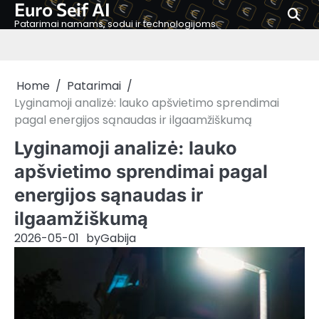
Euro Seif AI
Skip
to
Patarimai namams, sodui ir technologijoms
content
Home
Patarimai
Lyginamoji analizė: lauko apšvietimo sprendimai
pagal energijos sąnaudas ir ilgaamžiškumą
Lyginamoji analizė: lauko
apšvietimo sprendimai pagal
energijos sąnaudas ir
ilgaamžiškumą
2026-05-01
by
Gabija