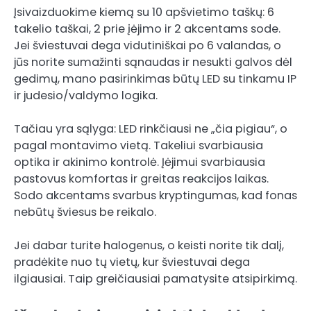
Įsivaizduokime kiemą su 10 apšvietimo taškų: 6
takelio taškai, 2 prie įėjimo ir 2 akcentams sode.
Jei šviestuvai dega vidutiniškai po 6 valandas, o
jūs norite sumažinti sąnaudas ir nesukti galvos dėl
gedimų, mano pasirinkimas būtų LED su tinkamu IP
ir judesio/valdymo logika.
Tačiau yra sąlyga: LED rinkčiausi ne „čia pigiau“, o
pagal montavimo vietą. Takeliui svarbiausia
optika ir akinimo kontrolė. Įėjimui svarbiausia
pastovus komfortas ir greitas reakcijos laikas.
Sodo akcentams svarbus kryptingumas, kad fonas
nebūtų šviesus be reikalo.
Jei dabar turite halogenus, o keisti norite tik dalį,
pradėkite nuo tų vietų, kur šviestuvai dega
ilgiausiai. Taip greičiausiai pamatysite atsipirkimą.