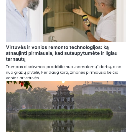
Virtuvės ir vonios remonto technologijos: ką
atnaujinti pirmiausia, kad sutaupytumėte ir ilgiau
tarnautų
Trumpas atsakymas: pradėkite nuo „nematomų“ darbų, o ne
nuo gražių plytelių Per daug kartų žmonės pirmiausia keičia
vonios ar virtuvės…