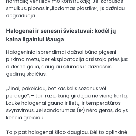
normalią ventiliavimo konstrukciją. Jei korpusas
smulkus, plonas ir „lipdomas plastike“, jis dažniau
degraduoja.
Halogenai ir senesni šviestuvai: kodėl jų
kaina ilgainiui išauga
Halogeniniai sprendimai dažnai būna pigesni
pirkimo metu, bet eksploatacija atsistoja prieš jus:
didesnė galia, daugiau šilumos ir dažnesnis
gedimų skaičius.
„Žinai, pakeičiau, bet kas kelis sezonus vėl
perdegė“, – tai frazė, kurią girdėjau ne vieną kartą.
Lauke halogenai gauna ir lietų, ir temperatūros
svyravimus. Jei sandarumas (IP) nėra geras, dalys
kenčia greičiau.
Taip pat halogenai šildo daugiau. Dėl to aplinkinė