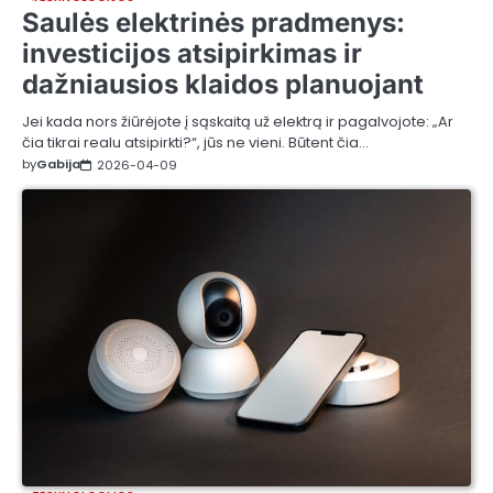
Saulės elektrinės pradmenys:
investicijos atsipirkimas ir
dažniausios klaidos planuojant
Jei kada nors žiūrėjote į sąskaitą už elektrą ir pagalvojote: „Ar
čia tikrai realu atsipirkti?“, jūs ne vieni. Būtent čia…
by
Gabija
2026-04-09