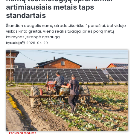
artimiausiais metais taps
standartais
Šiandien daugelis namų atrodo „išoriškai“ panašiai, bet viduje
viskas kinta greitai. Viena reali situacija: prieš porą metų
kaimynas įsirengė apsaugą…
by
Gabija
2026-04-20
TECHNOLOGIJOS