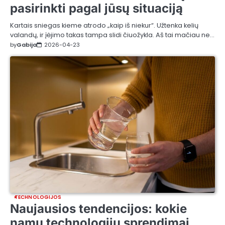
pasirinkti pagal jūsų situaciją
Kartais sniegas kieme atrodo „kaip iš niekur“. Užtenka kelių
valandų, ir įėjimo takas tampa slidi čiuožykla. Aš tai mačiau ne…
by
Gabija
2026-04-23
TECHNOLOGIJOS
Naujausios tendencijos: kokie
namų technologijų sprendimai