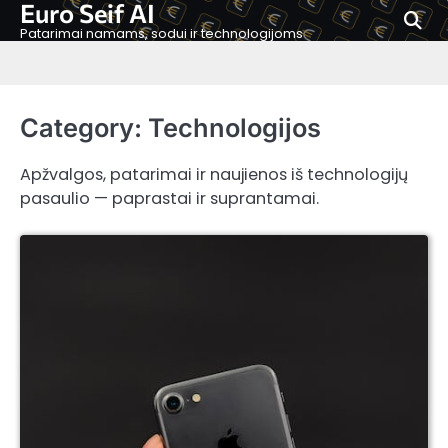
Euro Seif AI
Skip
to
Patarimai namams, sodui ir technologijoms
content
Category:
Technologijos
Apžvalgos, patarimai ir naujienos iš technologijų
pasaulio — paprastai ir suprantamai.