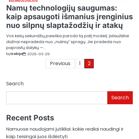
TECHNOLOGIJOS
Namų technologijų saugumas:
kaip apsaugoti išmanius įrenginius
nuo silpnų slaptažodžių ir atakų
Vos kelių sekundžių paieška parodo tą patį modelį: įsilaužėliai
dažnai nepradeda nuo „nulinių“ spragų. Jie pradeda nuo
paprastų dalykų —…
by
Gabija
2026-03-29
Posts
Previous
1
2
pagination
Search
Search
Recent Posts
Namuose naudojami jutikliai: kokie realiai naudingi ir
kaip teisingai juos išdėstyti