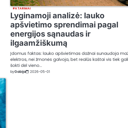
PATARIMAI
Lyginamoji analizė: lauko
apšvietimo sprendimai pagal
energijos sąnaudas ir
ilgaamžiškumą
Įdomus faktas: lauko apšvietimas dažnai sunaudoja ma
elektros, nei žmonės galvoja, bet realūs kaštai vis tiek gal
šokti dėl vieno…
by
Gabija
2026-05-01