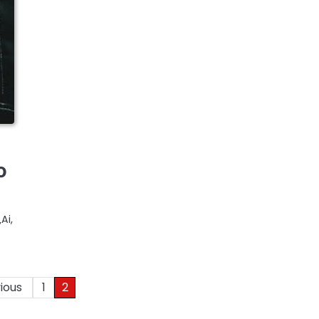
o
Ai,
ious
1
2