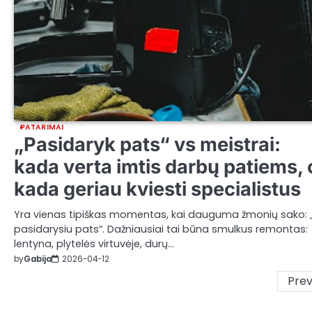
PATARIMAI
„Pasidaryk pats“ vs meistrai:
kada verta imtis darbų patiems, 
kada geriau kviesti specialistus
Yra vienas tipiškas momentas, kai dauguma žmonių sako: „
pasidarysiu pats“. Dažniausiai tai būna smulkus remontas:
lentyna, plytelės virtuvėje, durų…
by
Gabija
2026-04-12
Posts
Prev
pagination