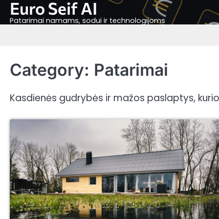
Euro Seif AI
Skip
to
Patarimai namams, sodui ir technologijoms
content
Category:
Patarimai
Kasdienės gudrybės ir mažos paslaptys, kurio