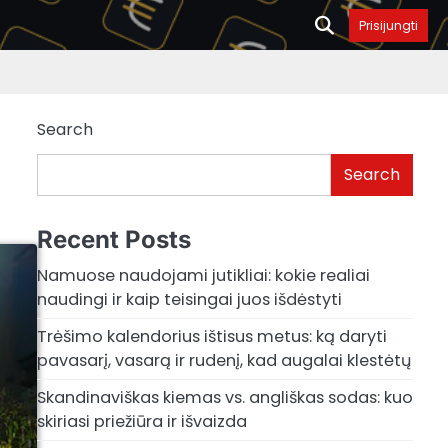
Prisijungti
Search
Search
Recent Posts
Namuose naudojami jutikliai: kokie realiai
naudingi ir kaip teisingai juos išdėstyti
Trėšimo kalendorius ištisus metus: ką daryti
pavasarį, vasarą ir rudenį, kad augalai klestėtų
Skandinaviškas kiemas vs. angliškas sodas: kuo
skiriasi priežiūra ir išvaizda