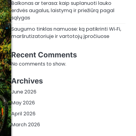
Balkonas ar terasa: kaip suplanuoti lauko
erdvės augalus, laistymą ir priežiūrą pagal
sąlygas
Saugumo tinklas namuose: ką patikrinti Wi‑Fi,
maršrutizatoriuje ir vartotojų įpročiuose
Recent Comments
No comments to show.
Archives
June 2026
May 2026
April 2026
March 2026