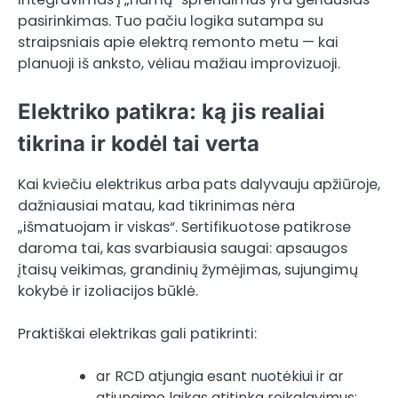
pasirinkimas. Tuo pačiu logika sutampa su
straipsniais apie elektrą remonto metu — kai
planuoji iš anksto, vėliau mažiau improvizuoji.
Elektriko patikra: ką jis realiai
tikrina ir kodėl tai verta
Kai kviečiu elektrikus arba pats dalyvauju apžiūroje,
dažniausiai matau, kad tikrinimas nėra
„išmatuojam ir viskas“. Sertifikuotose patikrose
daroma tai, kas svarbiausia saugai: apsaugos
įtaisų veikimas, grandinių žymėjimas, sujungimų
kokybė ir izoliacijos būklė.
Praktiškai elektrikas gali patikrinti:
ar RCD atjungia esant nuotėkiui ir ar
atjungimo laikas atitinka reikalavimus;