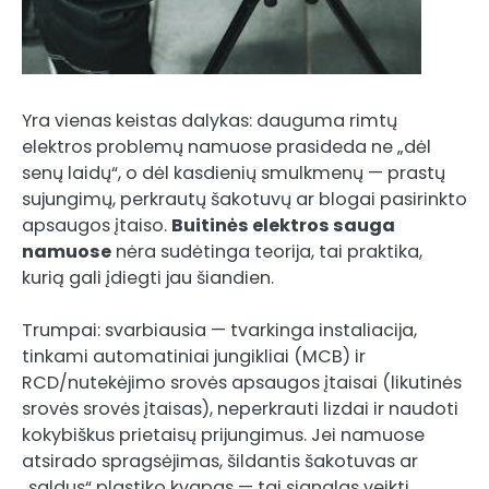
Yra vienas keistas dalykas: dauguma rimtų
elektros problemų namuose prasideda ne „dėl
senų laidų“, o dėl kasdienių smulkmenų — prastų
sujungimų, perkrautų šakotuvų ar blogai pasirinkto
apsaugos įtaiso.
Buitinės elektros sauga
namuose
nėra sudėtinga teorija, tai praktika,
kurią gali įdiegti jau šiandien.
Trumpai: svarbiausia — tvarkinga instaliacija,
tinkami automatiniai jungikliai (MCB) ir
RCD/nutekėjimo srovės apsaugos įtaisai (likutinės
srovės srovės įtaisas), neperkrauti lizdai ir naudoti
kokybiškus prietaisų prijungimus. Jei namuose
atsirado spragsėjimas, šildantis šakotuvas ar
„saldus“ plastiko kvapas — tai signalas veikti