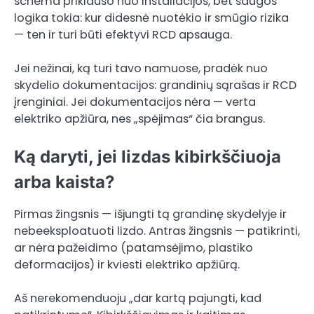
schema priklauso nuo instaliacijos, bet saugos
logika tokia: kur didesnė nuotėkio ir smūgio rizika
— ten ir turi būti efektyvi RCD apsauga.
Jei nežinai, ką turi tavo namuose, pradėk nuo
skydelio dokumentacijos: grandinių sąrašas ir RCD
įrenginiai. Jei dokumentacijos nėra — verta
elektriko apžiūra, nes „spėjimas“ čia brangus.
Ką daryti, jei lizdas kibirkščiuoja
arba kaista?
Pirmas žingsnis — išjungti tą grandinę skydelyje ir
nebeeksploatuoti lizdo. Antras žingsnis — patikrinti,
ar nėra pažeidimo (patamsėjimo, plastiko
deformacijos) ir kviesti elektriko apžiūrą.
Aš nerekomenduoju „dar kartą pajungti, kad