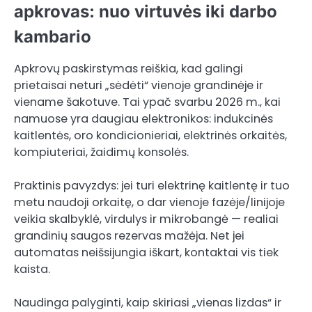
apkrovas: nuo virtuvės iki darbo
kambario
Apkrovų paskirstymas reiškia, kad galingi
prietaisai neturi „sėdėti“ vienoje grandinėje ir
viename šakotuve. Tai ypač svarbu 2026 m., kai
namuose yra daugiau elektronikos: indukcinės
kaitlentės, oro kondicionieriai, elektrinės orkaitės,
kompiuteriai, žaidimų konsolės.
Praktinis pavyzdys: jei turi elektrinę kaitlentę ir tuo
metu naudoji orkaitę, o dar vienoje fazėje/linijoje
veikia skalbyklė, virdulys ir mikrobangė — realiai
grandinių saugos rezervas mažėja. Net jei
automatas neišsijungia iškart, kontaktai vis tiek
kaista.
Naudinga palyginti, kaip skiriasi „vienas lizdas“ ir