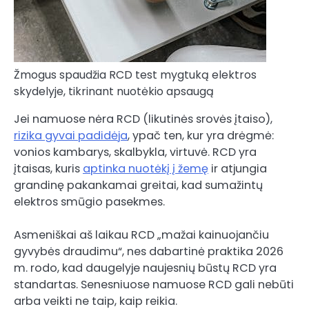
Žmogus spaudžia RCD test mygtuką elektros
skydelyje, tikrinant nuotėkio apsaugą
Jei namuose nėra RCD (likutinės srovės įtaiso),
rizika gyvai padidėja
, ypač ten, kur yra drėgmė:
vonios kambarys, skalbykla, virtuvė. RCD yra
įtaisas, kuris
aptinka nuotėkį į žemę
ir atjungia
grandinę pakankamai greitai, kad sumažintų
elektros smūgio pasekmes.
Asmeniškai aš laikau RCD „mažai kainuojančiu
gyvybės draudimu“, nes dabartinė praktika 2026
m. rodo, kad daugelyje naujesnių būstų RCD yra
standartas. Senesniuose namuose RCD gali nebūti
arba veikti ne taip, kaip reikia.