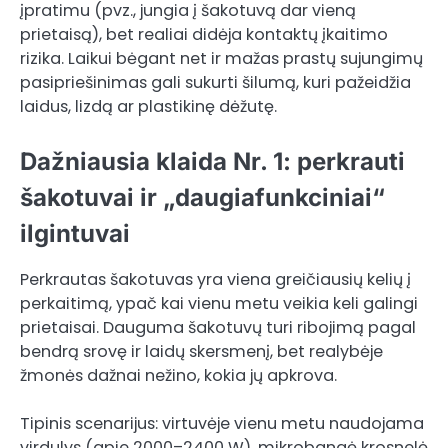
įpratimu (pvz., jungia į šakotuvą dar vieną
prietaisą), bet realiai didėja kontaktų įkaitimo
rizika. Laikui bėgant net ir mažas prastų sujungimų
pasipriešinimas gali sukurti šilumą, kuri pažeidžia
laidus, lizdą ar plastikinę dėžutę.
Dažniausia klaida Nr. 1: perkrauti
šakotuvai ir „daugiafunkciniai“
ilgintuvai
Perkrautas šakotuvas yra viena greičiausių kelių į
perkaitimą, ypač kai vienu metu veikia keli galingi
prietaisai. Dauguma šakotuvų turi ribojimą pagal
bendrą srovę ir laidų skersmenį, bet realybėje
žmonės dažnai nežino, kokia jų apkrova.
Tipinis scenarijus: virtuvėje vienu metu naudojama
virdulys (apie 2000–2400 W), mikrobangė krosnelė