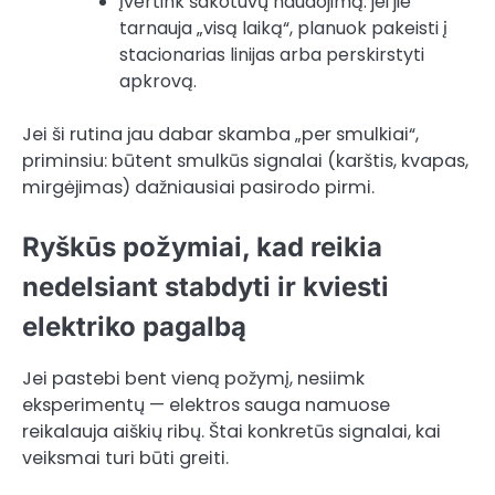
Įvertink šakotuvų naudojimą: jei jie
tarnauja „visą laiką“, planuok pakeisti į
stacionarias linijas arba perskirstyti
apkrovą.
Jei ši rutina jau dabar skamba „per smulkiai“,
priminsiu: būtent smulkūs signalai (karštis, kvapas,
mirgėjimas) dažniausiai pasirodo pirmi.
Ryškūs požymiai, kad reikia
nedelsiant stabdyti ir kviesti
elektriko pagalbą
Jei pastebi bent vieną požymį, nesiimk
eksperimentų — elektros sauga namuose
reikalauja aiškių ribų. Štai konkretūs signalai, kai
veiksmai turi būti greiti.