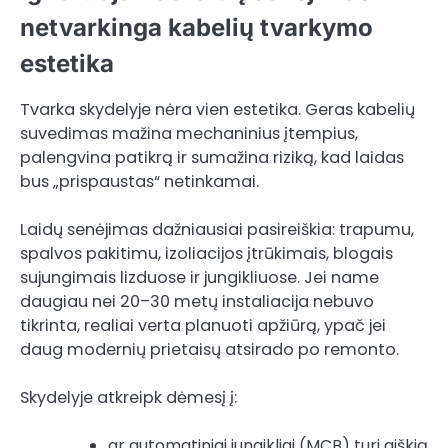
netvarkinga kabelių tvarkymo
estetika
Tvarka skydelyje nėra vien estetika. Geras kabelių
suvedimas mažina mechaninius įtempius,
palengvina patikrą ir sumažina riziką, kad laidas
bus „prispaustas“ netinkamai.
Laidų senėjimas dažniausiai pasireiškia: trapumu,
spalvos pakitimu, izoliacijos įtrūkimais, blogais
sujungimais lizduose ir jungikliuose. Jei name
daugiau nei 20–30 metų instaliacija nebuvo
tikrinta, realiai verta planuoti apžiūrą, ypač jei
daug modernių prietaisų atsirado po remonto.
Skydelyje atkreipk dėmesį į:
ar automatiniai jungikliai (MCB) turi aiškią