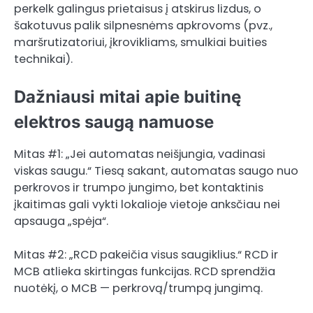
perkelk galingus prietaisus į atskirus lizdus, o
šakotuvus palik silpnesnėms apkrovoms (pvz.,
maršrutizatoriui, įkrovikliams, smulkiai buities
technikai).
Dažniausi mitai apie buitinę
elektros saugą namuose
Mitas #1: „Jei automatas neišjungia, vadinasi
viskas saugu.“ Tiesą sakant, automatas saugo nuo
perkrovos ir trumpo jungimo, bet kontaktinis
įkaitimas gali vykti lokalioje vietoje anksčiau nei
apsauga „spėja“.
Mitas #2: „RCD pakeičia visus saugiklius.“ RCD ir
MCB atlieka skirtingas funkcijas. RCD sprendžia
nuotėkį, o MCB — perkrovą/trumpą jungimą.