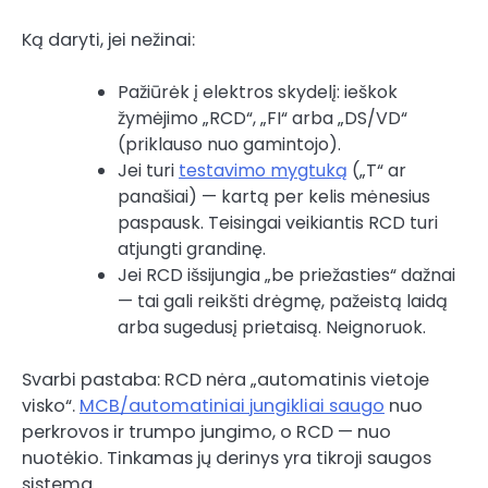
Ką daryti, jei nežinai:
Pažiūrėk į elektros skydelį: ieškok
žymėjimo „RCD“, „FI“ arba „DS/VD“
(priklauso nuo gamintojo).
Jei turi
testavimo mygtuką
(„T“ ar
panašiai) — kartą per kelis mėnesius
paspausk. Teisingai veikiantis RCD turi
atjungti grandinę.
Jei RCD išsijungia „be priežasties“ dažnai
— tai gali reikšti drėgmę, pažeistą laidą
arba sugedusį prietaisą. Neignoruok.
Svarbi pastaba: RCD nėra „automatinis vietoje
visko“.
MCB/automatiniai jungikliai saugo
nuo
perkrovos ir trumpo jungimo, o RCD — nuo
nuotėkio. Tinkamas jų derinys yra tikroji saugos
sistema.