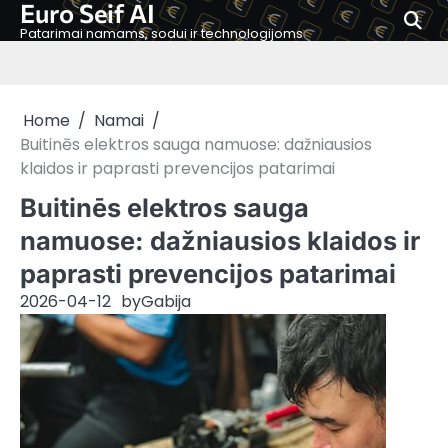
Euro Seif AI
Skip
to
Patarimai namams, sodui ir technologijoms
content
Home
Namai
Buitinēs elektros sauga namuose: dažniausios
klaidos ir paprasti prevencijos patarimai
Buitinēs elektros sauga
namuose: dažniausios klaidos ir
paprasti prevencijos patarimai
2026-04-12
by
Gabija