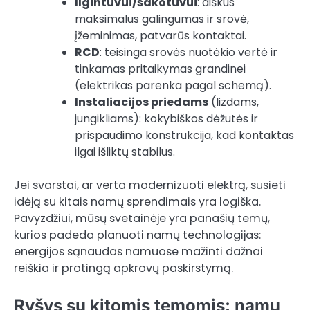
Ilgintuvui/šakotuvui
: aiškus
maksimalus galingumas ir srovė,
įžeminimas, patvarūs kontaktai.
RCD
: teisinga srovės nuotėkio vertė ir
tinkamas pritaikymas grandinei
(elektrikas parenka pagal schemą).
Instaliacijos priedams
(lizdams,
jungikliams): kokybiškos dėžutės ir
prispaudimo konstrukcija, kad kontaktas
ilgai išliktų stabilus.
Jei svarstai, ar verta modernizuoti elektrą, susieti
idėją su kitais namų sprendimais yra logiška.
Pavyzdžiui, mūsų svetainėje yra panašių temų,
kurios padeda planuoti namų technologijas:
energijos sąnaudas namuose mažinti dažnai
reiškia ir protingą apkrovų paskirstymą.
Ryšys su kitomis temomis: namų