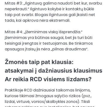
Mitas #3: „Ilgintuvą galima naudoti bet kur, svarbu
neperkrauti.“ Ilgintuvo kokybė ir kontaktų būklė
taip pat svarbi. Blogas ilgintuvas gali įkaisti net
tada, kai apkrova nėra ekstremali.
Mitas #4: „Įžeminimas viską išsprendžia.“
Įžeminimas yra būtinas saugai, bet jis turi būti
teisingai įrengtas ir testuojamas. Be tinkamos
apsaugos įtaisų jis nėra „pilnas draudimas“.
Žmonės taip pat klausia:
atsakymai į dažniausius klausimus
Ar reikia RCD visiems lizdams?
Praktikoje RCD dažniausiai taikomas linijoms,
kuriose tikimasi žmogaus sąlyčio rizikos (pvz.,
lizdai, virtuvė, vonios/skalbyklės zonos). Tiksli