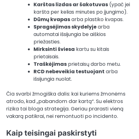
Karštas lizdas ar šakotuvas
(ypač jei
karšta per kelias minutes po įjungimo).
Dūmų kvapas
arba plastiko kvapas.
Spragsėjimas skydelyje
arba
automatai išsijungia be aiškios
priežasties.
Mirksinti šviesa
kartu su kitais
prietaisais.
Traškėjimas
prietaisų darbo metu.
RCD nebeveikia testuojant
arba
išsijungia nuolat.
Čia svarbi žmogiška dalis: kai kuriems žmonėms
atrodo, kad „pabandom dar kartą“. Su elektros
rizika tai bloga strategija. Geriau prarasti vieną
vakarą patikrai, nei remontuoti po incidento.
Kaip teisingai paskirstyti