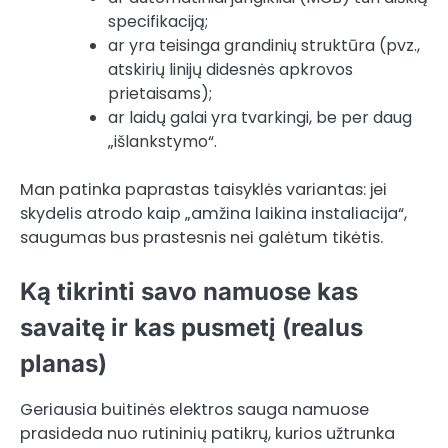
specifikaciją;
ar yra teisinga grandinių struktūra (pvz.,
atskirių linijų didesnės apkrovos
prietaisams);
ar laidų galai yra tvarkingi, be per daug
„išlankstymo“.
Man patinka paprastas taisyklės variantas: jei
skydelis atrodo kaip „amžina laikina instaliacija“,
saugumas bus prastesnis nei galėtum tikėtis.
Ką tikrinti savo namuose kas
savaitę ir kas pusmetį (realus
planas)
Geriausia buitinės elektros sauga namuose
prasideda nuo rutininių patikrų, kurios užtrunka