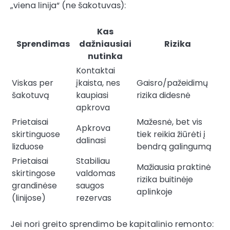
„viena linija“ (ne šakotuvas):
Kas
Sprendimas
dažniausiai
Rizika
nutinka
Kontaktai
Viskas per
įkaista, nes
Gaisro/pažeidimų
šakotuvą
kaupiasi
rizika didesnė
apkrova
Prietaisai
Mažesnė, bet vis
Apkrova
skirtinguose
tiek reikia žiūrėti į
dalinasi
lizduose
bendrą galingumą
Prietaisai
Stabiliau
Mažiausia praktinė
skirtingose
valdomas
rizika buitinėje
grandinėse
saugos
aplinkoje
(linijose)
rezervas
Jei nori greito sprendimo be kapitalinio remonto: