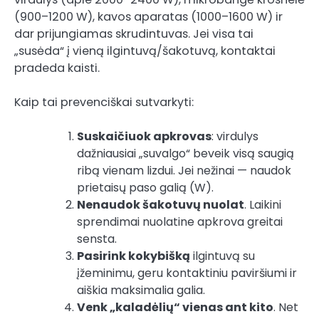
(900–1200 W), kavos aparatas (1000–1600 W) ir
dar prijungiamas skrudintuvas. Jei visa tai
„susėda“ į vieną ilgintuvą/šakotuvą, kontaktai
pradeda kaisti.
Kaip tai prevenciškai sutvarkyti:
Suskaičiuok apkrovas
: virdulys
dažniausiai „suvalgo“ beveik visą saugią
ribą vienam lizdui. Jei nežinai — naudok
prietaisų paso galią (W).
Nenaudok šakotuvų nuolat
. Laikini
sprendimai nuolatine apkrova greitai
sensta.
Pasirink kokybišką
ilgintuvą su
įžeminimu, geru kontaktiniu paviršiumi ir
aiškia maksimalia galia.
Venk „kaladėlių“ vienas ant kito
. Net