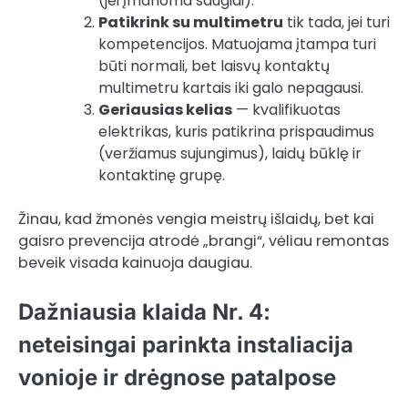
(jei įmanoma saugiai).
Patikrink su multimetru
tik tada, jei turi
kompetencijos. Matuojama įtampa turi
būti normali, bet laisvų kontaktų
multimetru kartais iki galo nepagausi.
Geriausias kelias
— kvalifikuotas
elektrikas, kuris patikrina prispaudimus
(veržiamus sujungimus), laidų būklę ir
kontaktinę grupę.
Žinau, kad žmonės vengia meistrų išlaidų, bet kai
gaisro prevencija atrodė „brangi“, vėliau remontas
beveik visada kainuoja daugiau.
Dažniausia klaida Nr. 4:
neteisingai parinkta instaliacija
vonioje ir drėgnose patalpose