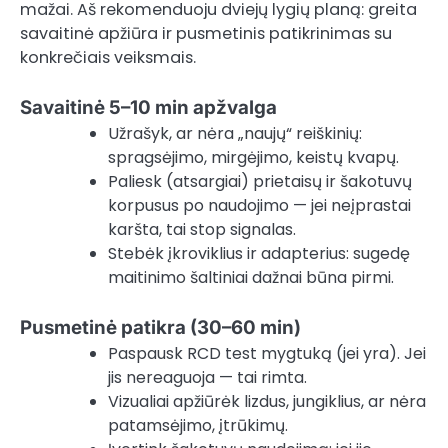
mažai. Aš rekomenduoju dviejų lygių planą: greita
savaitinė apžiūra ir pusmetinis patikrinimas su
konkrečiais veiksmais.
Savaitinė 5–10 min apžvalga
Užrašyk, ar nėra „naujų“ reiškinių:
spragsėjimo, mirgėjimo, keistų kvapų.
Paliesk (atsargiai) prietaisų ir šakotuvų
korpusus po naudojimo — jei neįprastai
karšta, tai stop signalas.
Stebėk įkroviklius ir adapterius: sugedę
maitinimo šaltiniai dažnai būna pirmi.
Pusmetinė patikra (30–60 min)
Paspausk RCD test mygtuką (jei yra). Jei
jis nereaguoja — tai rimta.
Vizualiai apžiūrėk lizdus, jungiklius, ar nėra
patamsėjimo, įtrūkimų.