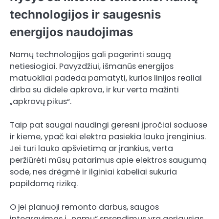
technologijos ir saugesnis
energijos naudojimas
Namų technologijos gali pagerinti saugą
netiesiogiai. Pavyzdžiui, išmanūs energijos
matuokliai padeda pamatyti, kurios linijos realiai
dirba su didele apkrova, ir kur verta mažinti
„apkrovų pikus“.
Taip pat saugai naudingi geresni įpročiai soduose
ir kieme, ypač kai elektra pasiekia lauko įrenginius.
Jei turi lauko apšvietimą ar įrankius, verta
peržiūrėti mūsų patarimus apie elektros saugumą
sode, nes drėgmė ir ilginiai kabeliai sukuria
papildomą riziką.
O jei planuoji remonto darbus, saugos
integravimas į „namų“ sprendimus yra geriausias