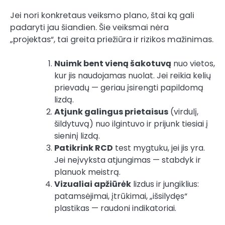
Jei nori konkretaus veiksmo plano, štai ką gali
padaryti jau šiandien. Šie veiksmai nėra
„projektas“, tai greita priežiūra ir rizikos mažinimas.
Nuimk bent vieną šakotuvą
nuo vietos,
kur jis naudojamas nuolat. Jei reikia kelių
prievadų — geriau įsirengti papildomą
lizdą.
Atjunk galingus prietaisus
(virdulį,
šildytuvą) nuo ilgintuvo ir prijunk tiesiai į
sieninį lizdą.
Patikrink RCD
test mygtuku, jei jis yra.
Jei neįvyksta atjungimas — stabdyk ir
planuok meistrą.
Vizualiai apžiūrėk
lizdus ir jungiklius:
patamsėjimai, įtrūkimai, „išsilydęs“
plastikas — raudoni indikatoriai.