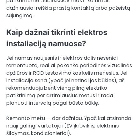
patikrintume“. Kibirkščiavimas ir kaitimas
dažniausiai reiškia prastą kontaktą arba pažeistą
sujungimą.
Kaip dažnai tikrinti elektros
instaliaciją namuose?
Jei namas naujesnis ir elektros dalis neseniai
remontuota, realiai pakanka periodinės vizualinės
apžiūros ir RCD testavimo kas kelis mėnesius. Jei
instaliacija sena (ypač jei nežinai jos būklės), aš
rekomenduoju bent vieną pilną elektriko
patikrinimą per artimiausius metus ir tada
planuoti intervalą pagal būsto būklę.
Remonto metu — dar dažniau. Ypač kai atsiranda
nauji galingi vartotojai (EV įkroviklis, elektrinis
šildymas, kondicionieriai).