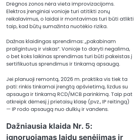
Drėgnos zonos nėra vieta improvizacijoms.
Elektros įrenginiai vonioje turi atitikti zonų
reikalavimus, o laidai ir montavimas turi būti atlikti
taip, kad būtų sumažinta nuotėkio rizika.
Dažnas klaidingas sprendimas: „pakabinam
prailgintuvą ir viskas“. Vonioje to daryti negalima,
o bet koks laikinas sprendimas turi būti pakeistas į
sertifikuotus sprendimus ir tinkamą apsaugą.
Jei planuoji remontą, 2026 m. praktika vis tiek ta
pati: rinkis tinkamai įrengtą apšvietimą, lizdus su
apsauga ir tinkamą RCD/MCB parinkimą. Taip pat
atkreipk dėmesį į prietaisų klasę (pvz., IP reitingą)
— IP rodo apsaugą nuo dulkių ir vandens.
Dažniausia klaida Nr. 5:
ignoruojamas laidų senėjimas ir