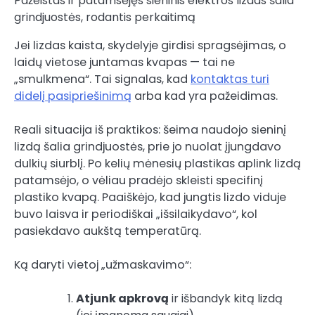
Pažeistas ir patamsėjęs sieninis elektros lizdas šalia
grindjuostės, rodantis perkaitimą
Jei lizdas kaista, skydelyje girdisi spragsėjimas, o
laidų vietose juntamas kvapas — tai ne
„smulkmena“. Tai signalas, kad
kontaktas turi
didelį pasipriešinimą
arba kad yra pažeidimas.
Reali situacija iš praktikos: šeima naudojo sieninį
lizdą šalia grindjuostės, prie jo nuolat įjungdavo
dulkių siurblį. Po kelių mėnesių plastikas aplink lizdą
patamsėjo, o vėliau pradėjo skleisti specifinį
plastiko kvapą. Paaiškėjo, kad jungtis lizdo viduje
buvo laisva ir periodiškai „išsilaikydavo“, kol
pasiekdavo aukštą temperatūrą.
Ką daryti vietoj „užmaskavimo“:
Atjunk apkrovą
ir išbandyk kitą lizdą