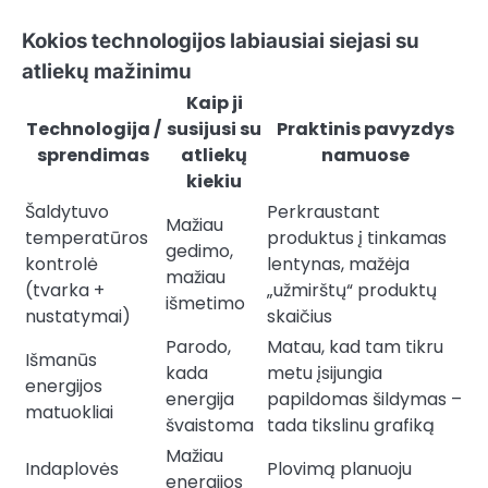
Kokios technologijos labiausiai siejasi su
atliekų mažinimu
Kaip ji
Technologija /
susijusi su
Praktinis pavyzdys
sprendimas
atliekų
namuose
kiekiu
Šaldytuvo
Perkraustant
Mažiau
temperatūros
produktus į tinkamas
gedimo,
kontrolė
lentynas, mažėja
mažiau
(tvarka +
„užmirštų“ produktų
išmetimo
nustatymai)
skaičius
Parodo,
Matau, kad tam tikru
Išmanūs
kada
metu įsijungia
energijos
energija
papildomas šildymas –
matuokliai
švaistoma
tada tikslinu grafiką
Mažiau
Indaplovės
Plovimą planuoju
energijos