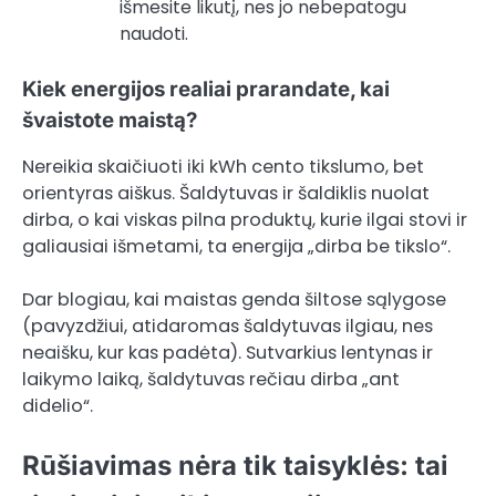
išmesite likutį, nes jo nebepatogu
naudoti.
Kiek energijos realiai prarandate, kai
švaistote maistą?
Nereikia skaičiuoti iki kWh cento tikslumo, bet
orientyras aiškus. Šaldytuvas ir šaldiklis nuolat
dirba, o kai viskas pilna produktų, kurie ilgai stovi ir
galiausiai išmetami, ta energija „dirba be tikslo“.
Dar blogiau, kai maistas genda šiltose sąlygose
(pavyzdžiui, atidaromas šaldytuvas ilgiau, nes
neaišku, kur kas padėta). Sutvarkius lentynas ir
laikymo laiką, šaldytuvas rečiau dirba „ant
didelio“.
Rūšiavimas nėra tik taisyklės: tai