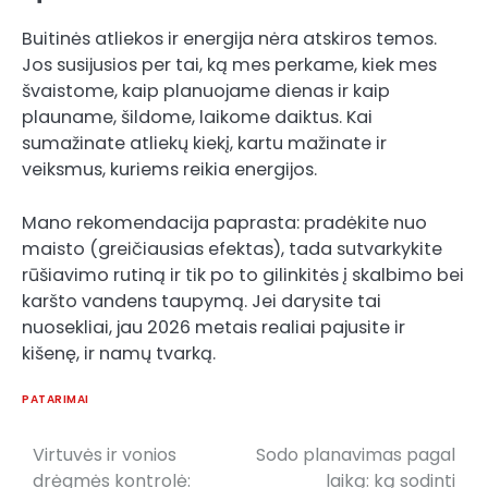
Buitinės atliekos ir energija nėra atskiros temos.
Jos susijusios per tai, ką mes perkame, kiek mes
švaistome, kaip planuojame dienas ir kaip
plauname, šildome, laikome daiktus. Kai
sumažinate atliekų kiekį, kartu mažinate ir
veiksmus, kuriems reikia energijos.
Mano rekomendacija paprasta: pradėkite nuo
maisto (greičiausias efektas), tada sutvarkykite
rūšiavimo rutiną ir tik po to gilinkitės į skalbimo bei
karšto vandens taupymą. Jei darysite tai
nuosekliai, jau 2026 metais realiai pajusite ir
kišenę, ir namų tvarką.
PATARIMAI
Virtuvės ir vonios
Sodo planavimas pagal
Post
drėgmės kontrolė:
laiką: ką sodinti