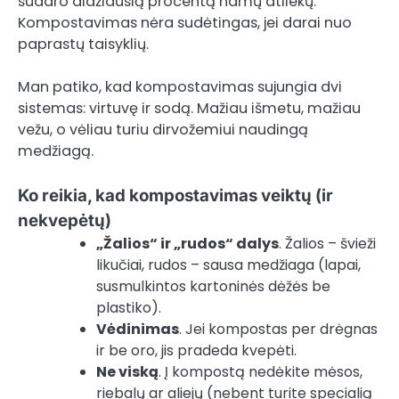
sudaro didžiausią procentą namų atliekų.
Kompostavimas nėra sudėtingas, jei darai nuo
paprastų taisyklių.
Man patiko, kad kompostavimas sujungia dvi
sistemas: virtuvę ir sodą. Mažiau išmetu, mažiau
vežu, o vėliau turiu dirvožemiui naudingą
medžiagą.
Ko reikia, kad kompostavimas veiktų (ir
nekvepėtų)
„Žalios“ ir „rudos“ dalys
. Žalios – švieži
likučiai, rudos – sausa medžiaga (lapai,
susmulkintos kartoninės dėžės be
plastiko).
Vėdinimas
. Jei kompostas per drėgnas
ir be oro, jis pradeda kvepėti.
Ne viską
. Į kompostą nedėkite mėsos,
riebalų ar aliejų (nebent turite specialią