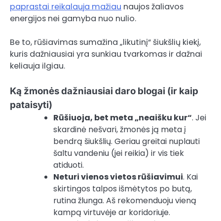
paprastai reikalauja mažiau
naujos žaliavos
energijos nei gamyba nuo nulio.
Be to, rūšiavimas sumažina „likutinį“ šiukšlių kiekį,
kuris dažniausiai yra sunkiau tvarkomas ir dažnai
keliauja ilgiau.
Ką žmonės dažniausiai daro blogai (ir kaip
pataisyti)
Rūšiuoja, bet meta „neaišku kur“
. Jei
skardinė nešvari, žmonės ją meta į
bendrą šiukšlių. Geriau greitai nuplauti
šaltu vandeniu (jei reikia) ir vis tiek
atiduoti.
Neturi vienos vietos rūšiavimui
. Kai
skirtingos talpos išmėtytos po butą,
rutina žlunga. Aš rekomenduoju vieną
kampą virtuvėje ar koridoriuje.