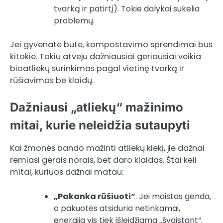
tvarką ir patirtį). Tokie dalykai sukelia
problemų.
Jei gyvenate bute, kompostavimo sprendimai bus
kitokie. Tokiu atveju dažniausiai geriausiai veikia
bioatliekų surinkimas pagal vietinę tvarką ir
rūšiavimas be klaidų.
Dažniausi „atliekų“ mažinimo
mitai, kurie neleidžia sutaupyti
Kai žmonės bando mažinti atliekų kiekį, jie dažnai
remiasi gerais norais, bet daro klaidas. Štai keli
mitai, kuriuos dažnai matau:
„Pakanka rūšiuoti“
. Jei maistas genda,
o pakuotės atsiduria netinkamai,
energija vis tiek išleidžiama „švaistant“.