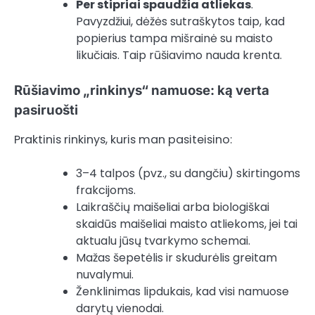
Per stipriai spaudžia atliekas
.
Pavyzdžiui, dėžės sutraškytos taip, kad
popierius tampa mišrainė su maisto
likučiais. Taip rūšiavimo nauda krenta.
Rūšiavimo „rinkinys“ namuose: ką verta
pasiruošti
Praktinis rinkinys, kuris man pasiteisino:
3–4 talpos (pvz., su dangčiu) skirtingoms
frakcijoms.
Laikraščių maišeliai arba biologiškai
skaidūs maišeliai maisto atliekoms, jei tai
aktualu jūsų tvarkymo schemai.
Mažas šepetėlis ir skudurėlis greitam
nuvalymui.
Ženklinimas lipdukais, kad visi namuose
darytų vienodai.