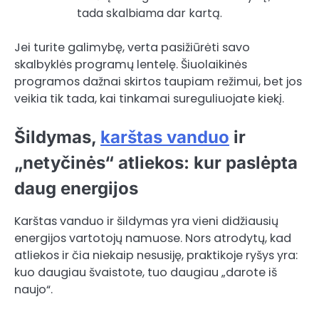
tada skalbiama dar kartą.
Jei turite galimybę, verta pasižiūrėti savo
skalbyklės programų lentelę. Šiuolaikinės
programos dažnai skirtos taupiam režimui, bet jos
veikia tik tada, kai tinkamai sureguliuojate kiekį.
Šildymas,
karštas vanduo
ir
„netyčinės“ atliekos: kur paslėpta
daug energijos
Karštas vanduo ir šildymas yra vieni didžiausių
energijos vartotojų namuose. Nors atrodytų, kad
atliekos ir čia niekaip nesusiję, praktikoje ryšys yra:
kuo daugiau švaistote, tuo daugiau „darote iš
naujo“.