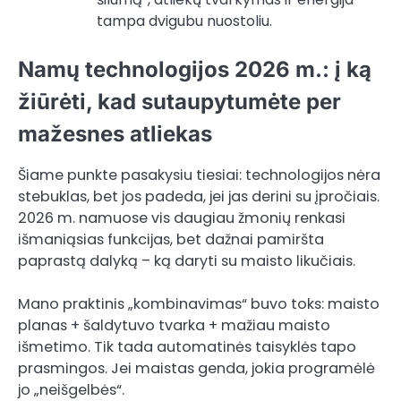
tampa dvigubu nuostoliu.
Namų technologijos 2026 m.: į ką
žiūrėti, kad sutaupytumėte per
mažesnes atliekas
Šiame punkte pasakysiu tiesiai: technologijos nėra
stebuklas, bet jos padeda, jei jas derini su įpročiais.
2026 m. namuose vis daugiau žmonių renkasi
išmaniąsias funkcijas, bet dažnai pamiršta
paprastą dalyką – ką daryti su maisto likučiais.
Mano praktinis „kombinavimas“ buvo toks: maisto
planas + šaldytuvo tvarka + mažiau maisto
išmetimo. Tik tada automatinės taisyklės tapo
prasmingos. Jei maistas genda, jokia programėlė
jo „neišgelbės“.