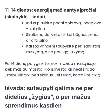
11–14 dienos: energiją mažinantys įpročiai
(skalbyklė + indai)
Indus plaukite pagal apkrovą, indaplovę
– kai pilna.
Skalbimą darykite tik kai būgnas pilnas
ar arti pilno.
Karštą vandenį taupykite per išankstinį
mirkymą, o ne per ilgą laikymą.
Po 14 dienų palyginkite: kiek mažiau maišų išėjo,
kiek mažiau maisto liko išmesta, ar neatsirado
„stebuklingo“ pertekliaus. Jei reikia, kartokite ciklą.
Išvada: sutaupyti galima ne per
didelius „žygius“, o per mažus
sprendimus kasdien