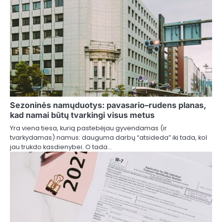
Sezoninės namųduotys: pavasario–rudens planas,
kad namai būtų tvarkingi visus metus
Yra viena tiesa, kurią pastebėjau gyvendamas (ir
tvarkydamas) namus: dauguma darbų “atsideda” iki tada, kol
jau trukdo kasdienybei. O tada…