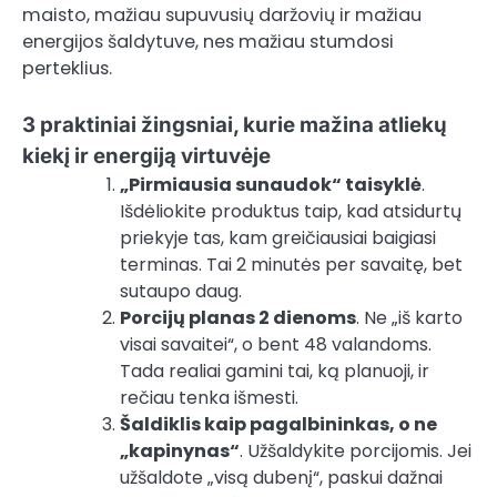
maisto, mažiau supuvusių daržovių ir mažiau
energijos šaldytuve, nes mažiau stumdosi
perteklius.
3 praktiniai žingsniai, kurie mažina atliekų
kiekį ir energiją virtuvėje
„Pirmiausia sunaudok“ taisyklė
.
Išdėliokite produktus taip, kad atsidurtų
priekyje tas, kam greičiausiai baigiasi
terminas. Tai 2 minutės per savaitę, bet
sutaupo daug.
Porcijų planas 2 dienoms
. Ne „iš karto
visai savaitei“, o bent 48 valandoms.
Tada realiai gamini tai, ką planuoji, ir
rečiau tenka išmesti.
Šaldiklis kaip pagalbininkas, o ne
„kapinynas“
. Užšaldykite porcijomis. Jei
užšaldote „visą dubenį“, paskui dažnai