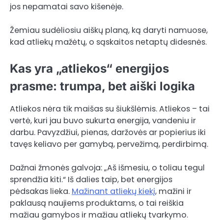
jos nepamatai savo kišenėje.
Žemiau sudėliosiu aiškų planą, ką daryti namuose,
kad atliekų mažėtų, o sąskaitos netaptų didesnės.
Kas yra „atliekos“ energijos
prasme: trumpa, bet aiški logika
Atliekos nėra tik maišas su šiukšlėmis. Atliekos – tai
vertė, kuri jau buvo sukurta energija, vandeniu ir
darbu. Pavyzdžiui, pienas, daržovės ar popierius iki
tavęs keliavo per gamybą, pervežimą, perdirbimą.
Dažnai žmonės galvoja: „Aš išmesiu, o toliau tegul
sprendžia kiti.“ Iš dalies taip, bet energijos
pėdsakas lieka.
Mažinant atliekų kiekį
, mažini ir
paklausą naujiems produktams, o tai reiškia
mažiau gamybos ir mažiau atliekų tvarkymo.