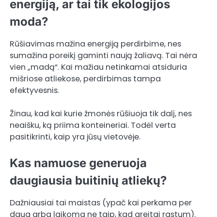
energiją, ar tai tik ekologijos
moda?
Rūšiavimas mažina energiją perdirbime, nes
sumažina poreikį gaminti naują žaliavą. Tai nėra
vien „madą“. Kai mažiau netinkamai atsiduria
mišriose atliekose, perdirbimas tampa
efektyvesnis.
Žinau, kad kai kurie žmonės rūšiuoja tik dalį, nes
neaišku, ką priima konteineriai. Todėl verta
pasitikrinti, kaip yra jūsų vietovėje.
Kas namuose generuoja
daugiausia buitinių atliekų?
Dažniausiai tai maistas (ypač kai perkama per
daug arba laikoma ne taip, kad greitai rastum).