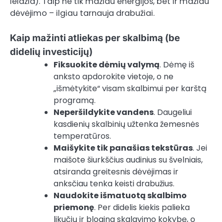
leidžia). Taip ne tik mažiau energijos, bet ir mažiau
dėvėjimo – ilgiau tarnauja drabužiai.
Kaip mažinti atliekas per skalbimą (be
didelių investicijų)
Fiksuokite dėmių valymą
. Dėmę iš
anksto apdorokite vietoje, o ne
„išmėtykite“ visam skalbimui per karštą
programą.
Neperšildykite vandens
. Daugeliui
kasdienių skalbinių užtenka žemesnės
temperatūros.
Maišykite tik panašias tekstūras
. Jei
maišote šiurkščius audinius su švelniais,
atsiranda greitesnis dėvėjimas ir
anksčiau tenka keisti drabužius.
Naudokite išmatuotą skalbimo
priemonę
. Per didelis kiekis palieka
likučių ir blogina skalavimo kokybę, o