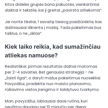
Kitos didelės grupės būna pakuotės, vienkartiniai
daiktai ir tekstilė, kai ji greitai „pavirsta atliekomis“.
Jei norite tiksliai, 1 savaitę tiesiog pasižiūrėkite, kas
dažniausiai iškrenta į maišą. Tada pakeitimas bus
taiklus, o ne „aklas“.
Kiek laiko reikia, kad sumažinčiau
atliekas namuose?
Realistiškai: pirmas rezultatas dažnai matomas
per 2–4 savaites. Bet geriausia strategija – ne
„žaisti ilgai“, o daryti mažus pakeitimus nuosekliai.
Pavyzdžiui, pradėkite nuo maisto planavimo,
rūšiavimo vietos įrengimo ir šaldytuvo tvarkymo.
Man, pavyzdžiui, labiausiai davė rutina, kuri
neužima daugiau nei 10 minučių per dieną