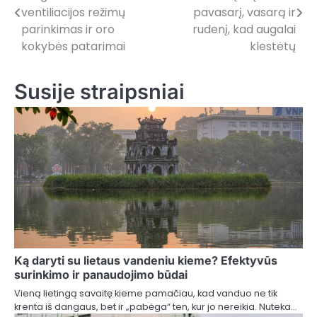
navigation
ventiliacijos režimų
pavasarį, vasarą ir
parinkimas ir oro
rudenį, kad augalai
kokybės patarimai
klestėtų
Susije straipsniai
Ką daryti su lietaus vandeniu kieme? Efektyvūs
surinkimo ir panaudojimo būdai
Vieną lietingą savaitę kieme pamačiau, kad vanduo ne tik
krenta iš dangaus, bet ir „pabėga“ ten, kur jo nereikia. Nuteka…