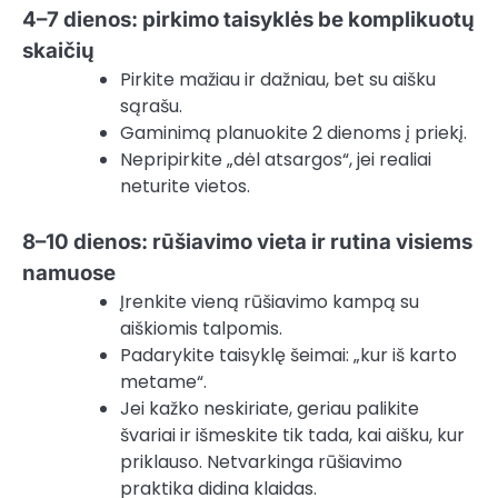
4–7 dienos: pirkimo taisyklės be komplikuotų
skaičių
Pirkite mažiau ir dažniau, bet su aišku
sąrašu.
Gaminimą planuokite 2 dienoms į priekį.
Nepripirkite „dėl atsargos“, jei realiai
neturite vietos.
8–10 dienos: rūšiavimo vieta ir rutina visiems
namuose
Įrenkite vieną rūšiavimo kampą su
aiškiomis talpomis.
Padarykite taisyklę šeimai: „kur iš karto
metame“.
Jei kažko neskiriate, geriau palikite
švariai ir išmeskite tik tada, kai aišku, kur
priklauso. Netvarkinga rūšiavimo
praktika didina klaidas.