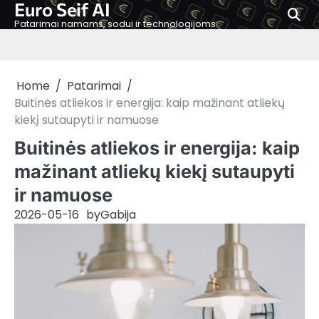
Euro Seif AI
Skip
to
Patarimai namams, sodui ir technologijoms
content
Home
Patarimai
Buitinės atliekos ir energija: kaip mažinant atliekų
kiekį sutaupyti ir namuose
Buitinės atliekos ir energija: kaip
mažinant atliekų kiekį sutaupyti
ir namuose
2026-05-16
by
Gabija