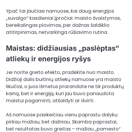
Ypač tai jaučiasi namuose, kai daug energijos
„suvalgo“ kasdieniai įpročiai: maisto švaistymas,
bereikalingas plovimas, per dažnas šaldiklio
atitirpinimas, netvarkinga rūšiavimo rutina.
Maistas: didžiausias „paslėptas“
atliekų ir energijos ryšys
Jei norite greito efekto, pradėkite nuo maisto.
Didžioji dalis buitinių atliekų namuose yra maisto
likučiai, o juos išmetus prarandate ne tik produktų
kainą, bet ir energiją, kuri jau buvo panaudota
maistui pagaminti, atšaldyti ar išvirti.
Aš namuose pasikeičiau vienu paprastu dalyku:
pirkau mažiau, bet dažniau. Skamba paprastai,
bet rezultatas buvo greitas – mažiau „pamesto“