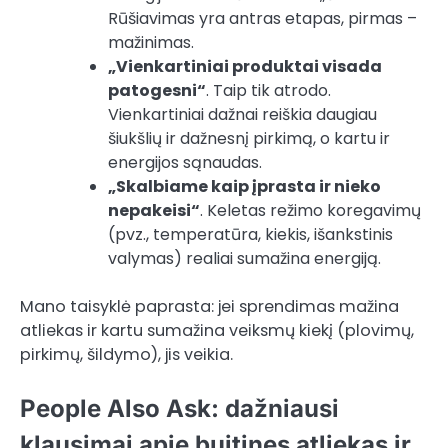
Rūšiavimas yra antras etapas, pirmas –
mažinimas.
„Vienkartiniai produktai visada
patogesni“
. Taip tik atrodo.
Vienkartiniai dažnai reiškia daugiau
šiukšlių ir dažnesnį pirkimą, o kartu ir
energijos sąnaudas.
„Skalbiame kaip įprasta ir nieko
nepakeisi“
. Keletas režimo koregavimų
(pvz., temperatūra, kiekis, išankstinis
valymas) realiai sumažina energiją.
Mano taisyklė paprasta: jei sprendimas mažina
atliekas ir kartu sumažina veiksmų kiekį (plovimų,
pirkimų, šildymo), jis veikia.
People Also Ask: dažniausi
klausimai apie buitines atliekas ir