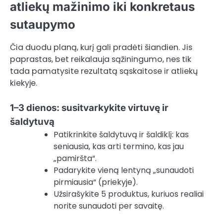
atliekų mažinimo iki konkretaus
sutaupymo
Čia duodu planą, kurį gali pradėti šiandien. Jis
paprastas, bet reikalauja sąžiningumo, nes tik
tada pamatysite rezultatą sąskaitose ir atliekų
kiekyje.
1–3 dienos: susitvarkykite virtuvę ir
šaldytuvą
Patikrinkite šaldytuvą ir šaldiklį: kas
seniausia, kas arti termino, kas jau
„pamiršta“.
Padarykite vieną lentyną „sunaudoti
pirmiausia“ (priekyje).
Užsirašykite 5 produktus, kuriuos realiai
norite sunaudoti per savaitę.