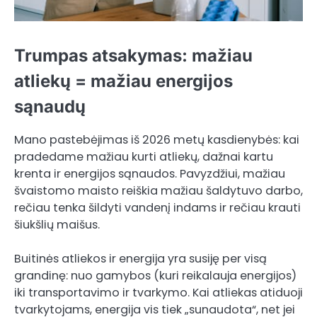
Trumpas atsakymas: mažiau
atliekų = mažiau energijos
sąnaudų
Mano pastebėjimas iš 2026 metų kasdienybės: kai
pradedame mažiau kurti atliekų, dažnai kartu
krenta ir energijos sąnaudos. Pavyzdžiui, mažiau
švaistomo maisto reiškia mažiau šaldytuvo darbo,
rečiau tenka šildyti vandenį indams ir rečiau krauti
šiukšlių maišus.
Buitinės atliekos ir energija yra susiję per visą
grandinę: nuo gamybos (kuri reikalauja energijos)
iki transportavimo ir tvarkymo. Kai atliekas atiduoji
tvarkytojams, energija vis tiek „sunaudota“, net jei