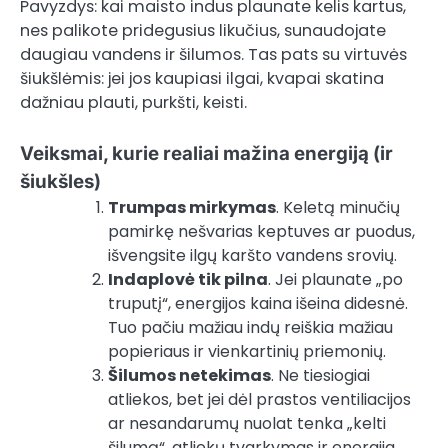
Pavyzdys: kai maisto indus plaunate kelis kartus,
nes palikote pridegusius likučius, sunaudojate
daugiau vandens ir šilumos. Tas pats su virtuvės
šiukšlėmis: jei jos kaupiasi ilgai, kvapai skatina
dažniau plauti, purkšti, keisti.
Veiksmai, kurie realiai mažina energiją (ir
šiukšles)
Trumpas mirkymas
. Keletą minučių
pamirkę nešvarias keptuves ar puodus,
išvengsite ilgų karšto vandens srovių.
Indaplovė tik pilna
. Jei plaunate „po
truputį“, energijos kaina išeina didesnė.
Tuo pačiu mažiau indų reiškia mažiau
popieriaus ir vienkartinių priemonių.
Šilumos netekimas
. Ne tiesiogiai
atliekos, bet jei dėl prastos ventiliacijos
ar nesandarumų nuolat tenka „kelti
šilumą“, atliekų tvarkymas ir energija